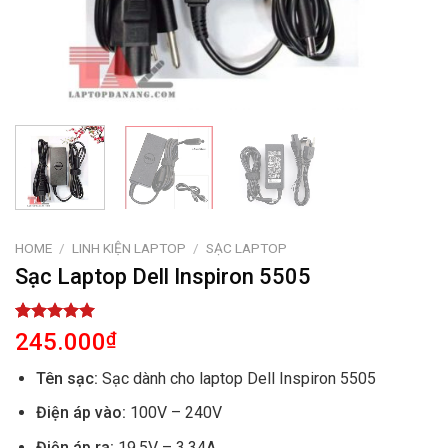
HOME
/
LINH KIỆN LAPTOP
/
SẠC LAPTOP
Sạc Laptop Dell Inspiron 5505
Rated
1
5.00
245.000
₫
out of 5
based on
Tên sạc:
Sạc dành cho laptop Dell Inspiron 5505
customer
rating
Điện áp vào:
100V – 240V
Điện áp ra:
19.5V – 3.34A