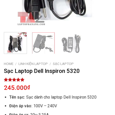
HOME
/
LINH KIỆN LAPTOP
/
SẠC LAPTOP
Sạc Laptop Dell Inspiron 5320
Rated
1
5.00
245.000
₫
out of 5
based on
Tên sạc:
Sạc dành cho laptop Dell Inspiron 5320
customer
rating
Điện áp vào:
100V – 240V
Điện áp ra:
20v-3.25A