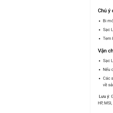
Chú ý 
Bi mó
Sạc L
Tem 
Vận c
Sạc L
Nếu q
Các s
về s
Lưu ý
: 
HP, MSI