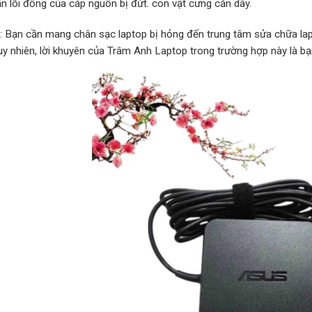
ấn lõi đồng của cáp nguồn bị đứt. con vật cưng cắn dây.
p: Bạn cần mang chân sạc laptop bị hỏng đến trung tâm sửa chữa lap
Tuy nhiên, lời khuyên của Trâm Anh Laptop trong trường hợp này là b