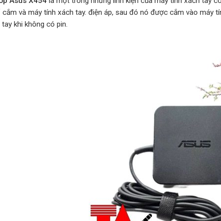
top Asus X454
là một trong những linh kiện của máy tính xách tay c
ổ cắm và máy tính xách tay. điện áp, sau đó nó được cắm vào máy tí
 tay khi không có pin.