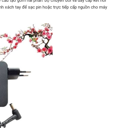
ó cấu tạo gồm hai phần: bộ chuyển đổi và dây cáp kết nối
nh xách tay để sạc pin hoặc trực tiếp cấp nguồn cho máy