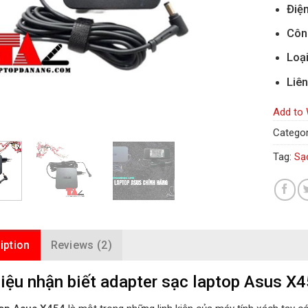
Điện
Côn
Loạ
Liên
Add to 
Categor
Tag:
Sạ
iption
Reviews (2)
iệu nhận biết adapter sạc laptop Asus X