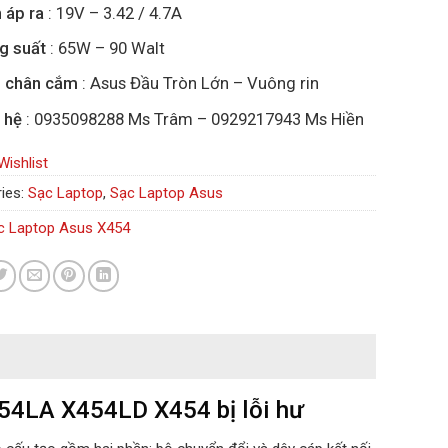
 áp ra
: 19V – 3.42 / 4.7A
g suất
: 65W – 90 Walt
i chân cắm
: Asus Đầu Tròn Lớn – Vuông rin
 hệ
: 0935098288 Ms Trâm – 0929217943 Ms Hiền
Wishlist
ies:
Sạc Laptop
,
Sạc Laptop Asus
c Laptop Asus X454
454LA X454LD X454 bị lỗi hư