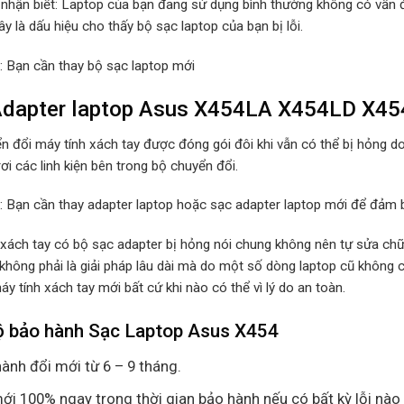
 nhận biết: Laptop của bạn đang sử dụng bình thường không có vấn đ
y là dấu hiệu cho thấy bộ sạc laptop của bạn bị lỗi.
p: Bạn cần thay bộ sạc laptop mới
dapter laptop Asus X454LA X454LD X454
n đổi máy tính xách tay được đóng gói đôi khi vẫn có thể bị hỏng d
rơi các linh kiện bên trong bộ chuyển đổi.
p: Bạn cần thay adapter laptop hoặc sạc adapter laptop mới để đảm b
 xách tay có bộ sạc adapter bị hỏng nói chung không nên tự sửa chữa
 không phải là giải pháp lâu dài mà do một số dòng laptop cũ không
y tính xách tay mới bất cứ khi nào có thể vì lý do an toàn.
ộ bảo hành Sạc Laptop Asus X454
ành đổi mới từ 6 – 9 tháng.
ới 100% ngay trong thời gian bảo hành nếu có bất kỳ lỗi nào