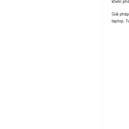
khiến ph
Giải phá
laptop. 