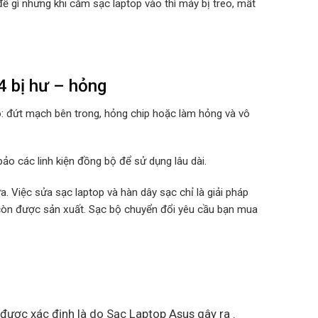
ề gì nhưng khi cắm sạc laptop vào thì máy bị treo, mất
 bị hư – hỏng
o: đứt mạch bên trong, hỏng chip hoặc làm hỏng và vô
ảo các linh kiện đồng bộ để sử dụng lâu dài.
. Việc sửa sạc laptop và hàn dây sạc chỉ là giải pháp
 còn được sản xuất. Sạc bộ chuyển đổi yêu cầu bạn mua
 được xác định là do Sạc Laptop Asus gây ra .