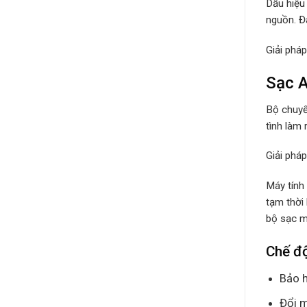
Dấu hiệu
nguồn. Đâ
Giải phá
Sạc A
Bộ chuyể
tình làm 
Giải phá
Máy tính
tạm thời
bộ sạc má
Chế đ
Bảo h
Đổi m