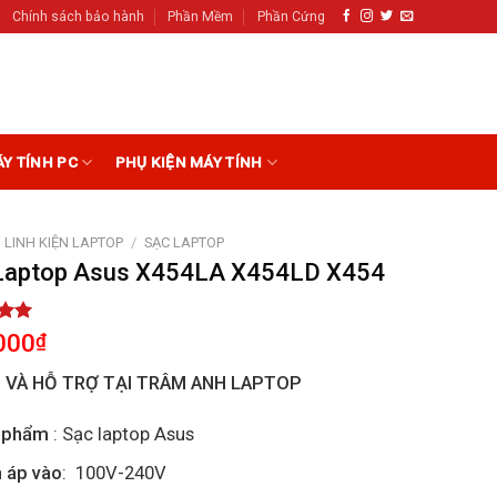
Chính sách bảo hành
Phần Mềm
Phần Cứng
ÁY TÍNH PC
PHỤ KIỆN MÁY TÍNH
LINH KIỆN LAPTOP
/
SẠC LAPTOP
Laptop Asus X454LA X454LD X454
5.00
000
₫
5
on
I VÀ HỖ TRỢ TẠI TRÂM ANH LAPTOP
r
 phẩm
: Sạc laptop Asus
 áp vào
: 100V-240V