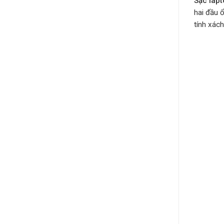
Sạc lap
hai đầu 
tính xách