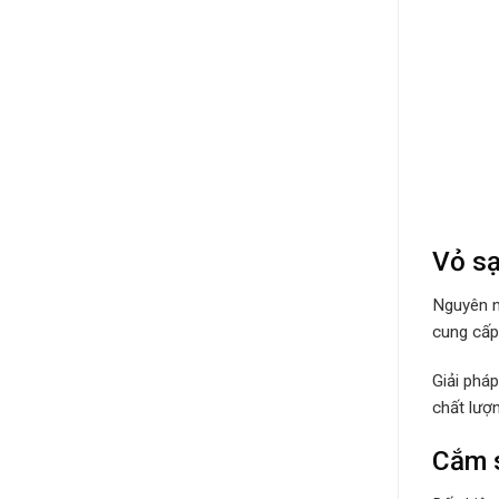
Vỏ sạ
Nguyên n
cung cấp 
Giải phá
chất lượ
Cắm s