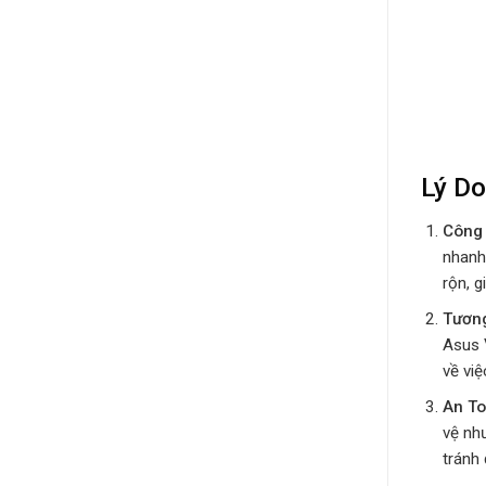
Lý D
Công 
nhanh
rộn, g
Tương
Asus 
về việ
An To
vệ như
tránh