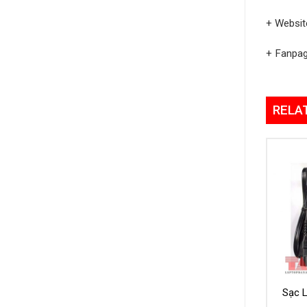
+ Websit
+ Fanpa
RELA
Sạc L