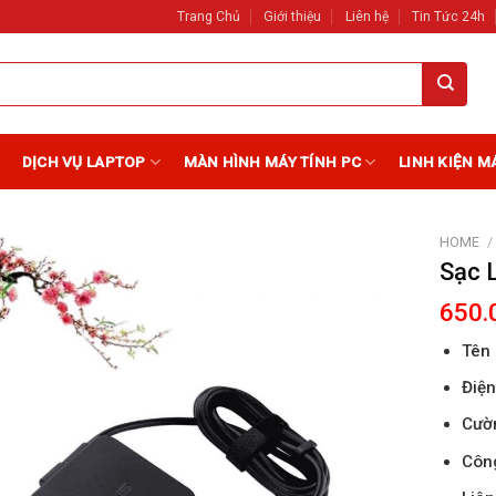
Trang Chủ
Giới thiệu
Liên hệ
Tin Tức 24h
DỊCH VỤ LAPTOP
MÀN HÌNH MÁY TÍNH PC
LINH KIỆN M
HOME
/
Sạc 
Add to
650.
Wishlist
Tên 
Điện
Cườn
Công