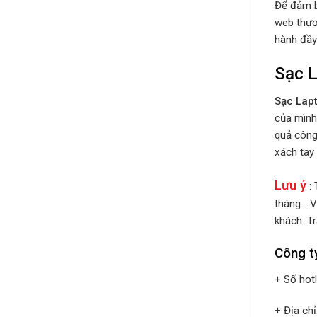
Để đảm b
web thươ
hành đầy 
Sạc 
Sạc Lap
của mình.
quả công 
xách ta
Lưu ý
: 
tháng… V
khách. Tr
Công t
+ Số hot
+ Địa ch