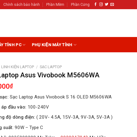
Chính sách bảo hành
Phần Mềm
Phần Cứng
ÁY TÍNH PC
PHỤ KIỆN MÁY TÍNH
LINH KIỆN LAPTOP
/
SẠC LAPTOP
Laptop Asus Vivobook M5606WA
000
₫
sạc:
Sạc Laptop Asus Vivobook S 16 OLED M5606WA
 áp đầu vào:
100-240V
g độ dòng điện:
( 20V- 4.5A, 15V-3A, 9V-3A, 5V-3A )
 suất:
90W – Type C