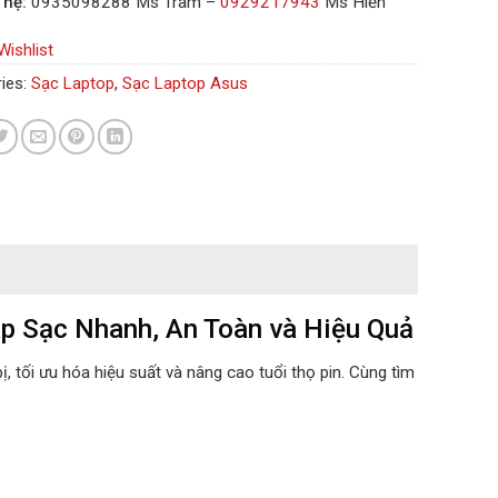
 hệ:
0935098288 Ms Trâm –
0929217943
Ms Hiền
Wishlist
ies:
Sạc Laptop
,
Sạc Laptop Asus
 Sạc Nhanh, An Toàn và Hiệu Quả
ị, tối ưu hóa hiệu suất và nâng cao tuổi thọ pin. Cùng tìm