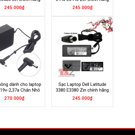
245.000
₫
245.000
₫
Add to
Add to
Wishlist
Wishlist
uông dành cho laptop
Sạc Laptop Dell Latitude
19v-2,37a Chân Nhỏ
3380 E3380 Zin chính hãng
270.000
₫
245.000
₫