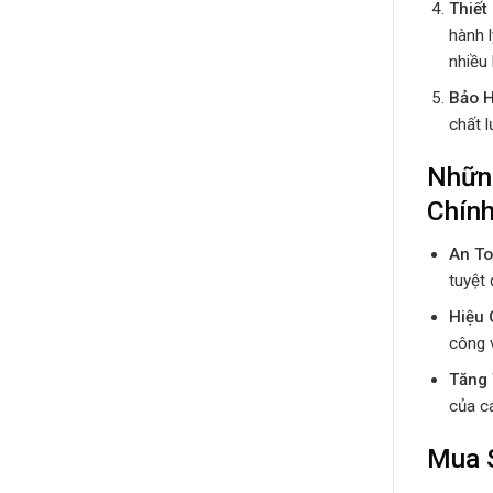
Thiết
hành 
nhiều 
Bảo 
chất 
Nhữn
Chín
An To
tuyệt 
Hiệu
công v
Tăng 
của cá
Mua 