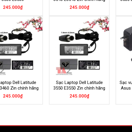
245.000
₫
245.000
₫
Add to
Add to
Wishlist
Wishlist
aptop Dell Latitude
Sạc Laptop Dell Latitude
Sạc v
3460 Zin chính hãng
3550 E3550 Zin chính hãng
Asus 
245.000
₫
245.000
₫