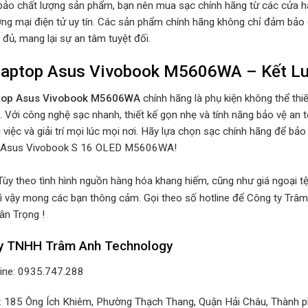
ảo chất lượng sản phẩm, bạn nên mua sạc chính hãng từ các cửa hàn
ng mại điện tử uy tín. Các sản phẩm chính hãng không chỉ đảm bảo
đủ, mang lại sự an tâm tuyệt đối.
Laptop Asus Vivobook M5606WA – Kết L
top Asus Vivobook M5606WA
chính hãng là phụ kiện không thể thi
 Với công nghệ sạc nhanh, thiết kế gọn nhẹ và tính năng bảo vệ an to
việc và giải trí mọi lúc mọi nơi. Hãy lựa chọn sạc chính hãng để bảo
y Asus Vivobook S 16 OLED M5606WA!
Tùy theo tình hình nguồn hàng hóa khang hiếm, cũng như giá ngoại tệ 
ì vậy mong các bạn thông cảm. Gọi theo số hotline để Công ty Trâm
ân Trọng !
y TNHH Trâm Anh Technology
line: 0935.747.288
ỉ: 185 Ông Ích Khiêm, Phường Thạch Thang, Quận Hải Châu, Thành 