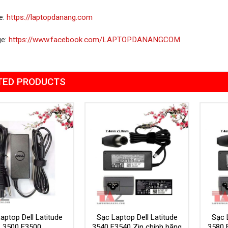
e:
https://laptopdanang.com
ge:
https://www.facebook.com/LAPTOPDANANGCOM
TED PRODUCTS
Add to
Add to
Wishlist
Wishlist
aptop Dell Latitude
Sạc Laptop Dell Latitude
Sạc 
3500 E3500
3540 E3540 Zin chính hãng
3580 