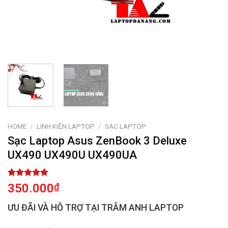
HOME
/
LINH KIỆN LAPTOP
/
SẠC LAPTOP
Sạc Laptop Asus ZenBook 3 Deluxe
UX490 UX490U UX490UA
Rated
1
5.00
350.000
₫
out of 5
based on
ƯU ĐÃI VÀ HỖ TRỢ TẠI TRÂM ANH LAPTOP
customer
rating