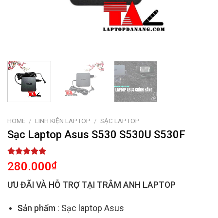
HOME
/
LINH KIỆN LAPTOP
/
SẠC LAPTOP
Sạc Laptop Asus S530 S530U S530F
Rated
2
5.00
280.000
₫
out of 5
based on
ƯU ĐÃI VÀ HỖ TRỢ TẠI TRÂM ANH LAPTOP
customer
ratings
Sản phẩm
: Sạc laptop Asus