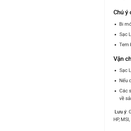
Chú ý 
Bi mó
Sạc L
Tem 
Vận c
Sạc L
Nếu q
Các s
về s
Lưu ý
: 
HP, MSI