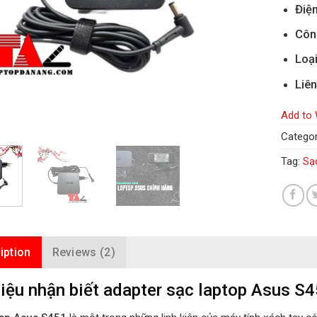
Điện
Côn
Loạ
Liên
Add to 
Categor
Tag:
Sạ
iption
Reviews (2)
iệu nhận biết adapter sạc laptop Asus S