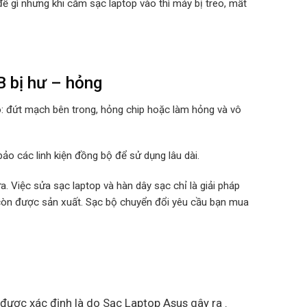
ề gì nhưng khi cắm sạc laptop vào thì máy bị treo, mất
 bị hư – hỏng
o: đứt mạch bên trong, hỏng chip hoặc làm hỏng và vô
ảo các linh kiện đồng bộ để sử dụng lâu dài.
. Việc sửa sạc laptop và hàn dây sạc chỉ là giải pháp
 còn được sản xuất. Sạc bộ chuyển đổi yêu cầu bạn mua
 được xác định là do Sạc Laptop Asus gây ra .