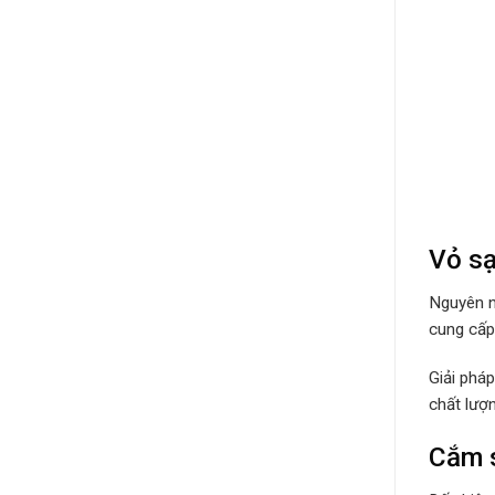
Vỏ sạ
Nguyên n
cung cấp 
Giải phá
chất lượ
Cắm s