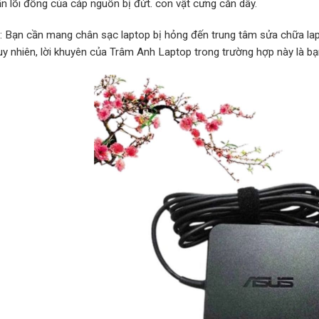
ấn lõi đồng của cáp nguồn bị đứt. con vật cưng cắn dây.
p: Bạn cần mang chân sạc laptop bị hỏng đến trung tâm sửa chữa lap
Tuy nhiên, lời khuyên của Trâm Anh Laptop trong trường hợp này là b