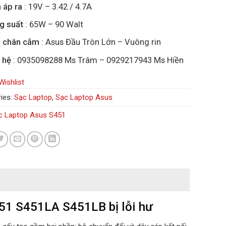
 áp ra
: 19V – 3.42 / 4.7A
g suất
: 65W – 90 Walt
i chân cắm
: Asus Đầu Tròn Lớn – Vuông rin
 hệ
: 0935098288 Ms Trâm – 0929217943 Ms Hiền
Wishlist
ies:
Sạc Laptop
,
Sạc Laptop Asus
c Laptop Asus S451
451 S451LA S451LB bị lỗi hư