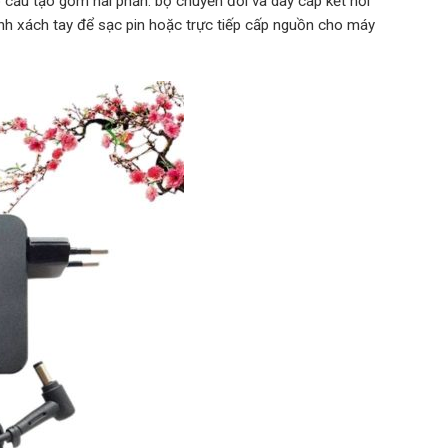
ó cấu tạo gồm hai phần: bộ chuyển đổi và dây cáp kết nối
nh xách tay để sạc pin hoặc trực tiếp cấp nguồn cho máy