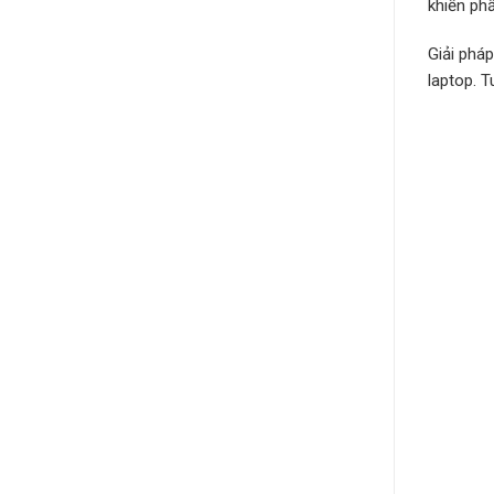
khiến ph
Giải phá
laptop. 