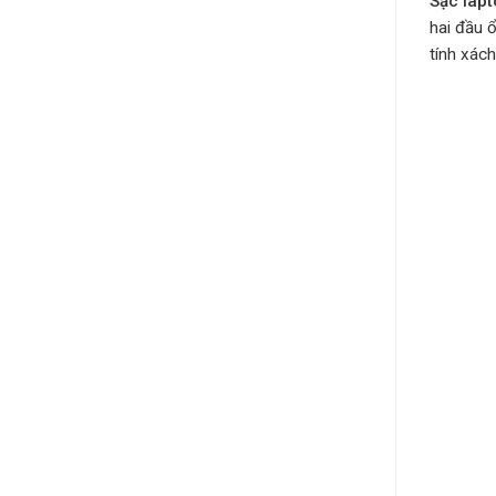
Sạc lap
hai đầu 
tính xách