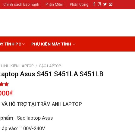
Chính sách bảo hành
Phần Mềm
Phần Cứng
ÁY TÍNH PC
PHỤ KIỆN MÁY TÍNH
LINH KIỆN LAPTOP
/
SẠC LAPTOP
Laptop Asus S451 S451LA S451LB
5.00
000
₫
5
on
I VÀ HỖ TRỢ TẠI TRÂM ANH LAPTOP
r
 phẩm
: Sạc laptop Asus
 áp vào
: 100V-240V