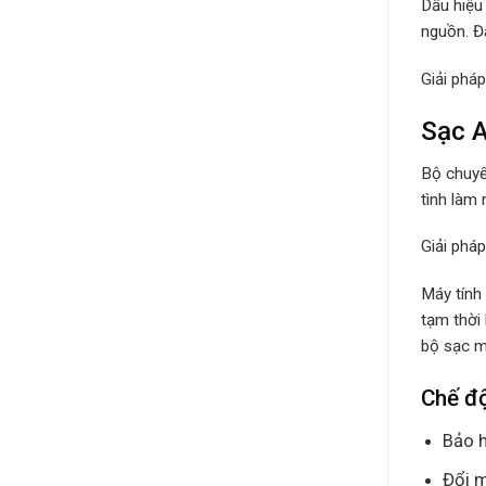
Dấu hiệu
nguồn. Đâ
Giải phá
Sạc A
Bộ chuyể
tình làm 
Giải phá
Máy tính
tạm thời
bộ sạc má
Chế đ
Bảo h
Đổi m