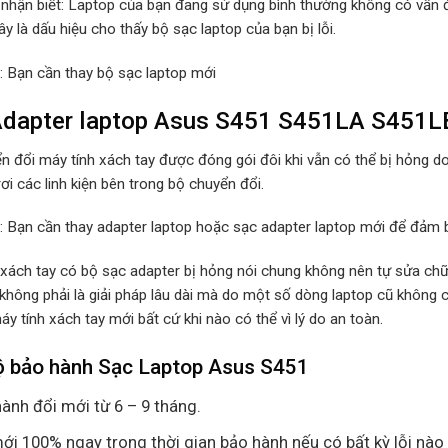
 nhận biết: Laptop của bạn đang sử dụng bình thường không có vấn đ
y là dấu hiệu cho thấy bộ sạc laptop của bạn bị lỗi.
p: Bạn cần thay bộ sạc laptop mới
dapter laptop Asus S451 S451LA S451LB
n đổi máy tính xách tay được đóng gói đôi khi vẫn có thể bị hỏng d
rơi các linh kiện bên trong bộ chuyển đổi.
p: Bạn cần thay adapter laptop hoặc sạc adapter laptop mới để đảm b
 xách tay có bộ sạc adapter bị hỏng nói chung không nên tự sửa chữa
 không phải là giải pháp lâu dài mà do một số dòng laptop cũ không
y tính xách tay mới bất cứ khi nào có thể vì lý do an toàn.
ộ bảo hành Sạc Laptop Asus S451
ành đổi mới từ 6 – 9 tháng.
ới 100% ngay trong thời gian bảo hành nếu có bất kỳ lỗi nào