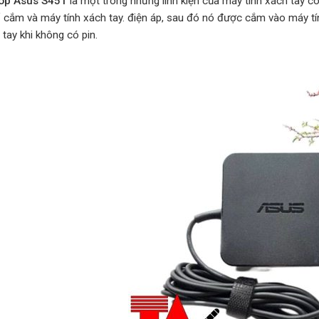
top Asus S451
là một trong những linh kiện của máy tính xách tay c
ổ cắm và máy tính xách tay. điện áp, sau đó nó được cắm vào máy tí
 tay khi không có pin.