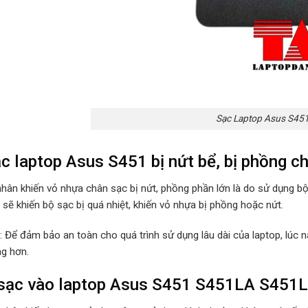
Sạc Laptop Asus S45
c laptop Asus S451 bị nứt bể, bị phồng c
hân khiến vỏ nhựa chân sạc bị nứt, phồng phần lớn là do sử dụng b
sẽ khiến bộ sạc bị quá nhiệt, khiến vỏ nhựa bị phồng hoặc nứt.
p: Để đảm bảo an toàn cho quá trình sử dụng lâu dài của laptop, lúc
ng hơn.
ạc vào laptop Asus S451 S451LA S451LB b