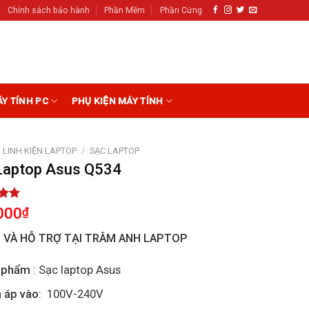
Chính sách bảo hành
Phần Mềm
Phần Cứng
ÁY TÍNH PC
PHỤ KIỆN MÁY TÍNH
LINH KIỆN LAPTOP
/
SẠC LAPTOP
Laptop Asus Q534
5.00
000
₫
5
on
I VÀ HỖ TRỢ TẠI TRÂM ANH LAPTOP
r
 phẩm
: Sạc laptop Asus
 áp vào
: 100V-240V