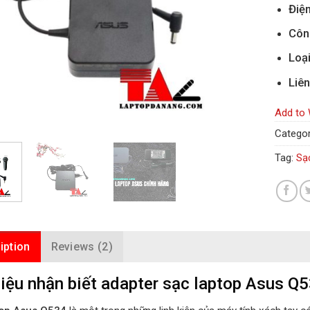
Điện
Côn
Loạ
Liên
Add to 
Categor
Tag:
Sạ
iption
Reviews (2)
iệu nhận biết adapter sạc laptop Asus Q5