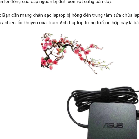
ấn lõi đồng của cáp nguồn bị đứt. con vật cưng cắn dây.
p: Bạn cần mang chân sạc laptop bị hỏng đến trung tâm sửa chữa lap
Tuy nhiên, lời khuyên của Trâm Anh Laptop trong trường hợp này là b