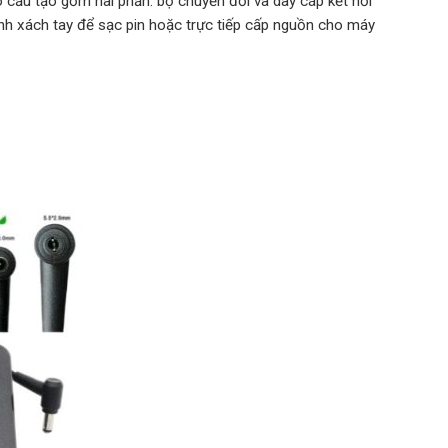
ó cấu tạo gồm hai phần: bộ chuyển đổi và dây cáp kết nối
nh xách tay để sạc pin hoặc trực tiếp cấp nguồn cho máy