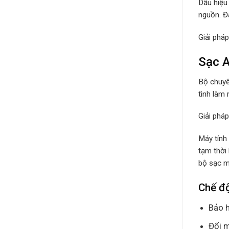
Dấu hiệu
nguồn. Đâ
Giải phá
Sạc A
Bộ chuyể
tình làm 
Giải phá
Máy tính
tạm thời
bộ sạc má
Chế đ
Bảo h
Đổi m