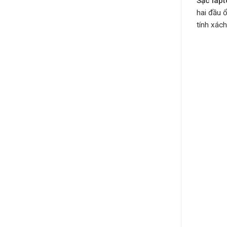
Sạc lap
hai đầu 
tính xách