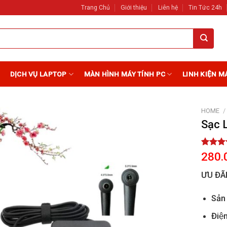
Trang Chủ
Giới thiệu
Liên hệ
Tin Tức 24h
DỊCH VỤ LAPTOP
MÀN HÌNH MÁY TÍNH PC
LINH KIỆN M
HOME
/
Sạc 
Add to
Wishlist
Rated
2
280.
out of 
based 
ƯU ĐÃ
custome
ratings
Sản
Điện