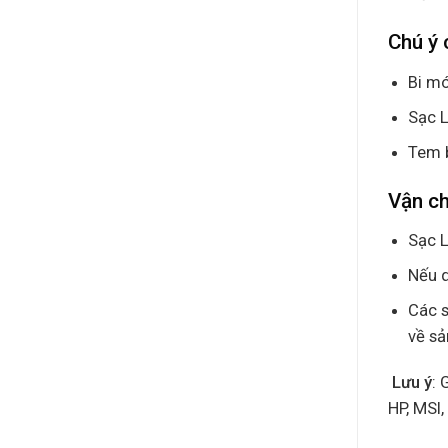
Chú ý 
Bi mó
Sạc L
Tem 
Vận c
Sạc L
Nếu q
Các s
về s
Lưu ý
: 
HP, MSI