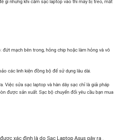
ề gì nhưng khi cắm sạc laptop vào thì máy bị treo, mất
o: đứt mạch bên trong, hỏng chip hoặc làm hỏng và vô
ảo các linh kiện đồng bộ để sử dụng lâu dài.
. Việc sửa sạc laptop và hàn dây sạc chỉ là giải pháp
 còn được sản xuất. Sạc bộ chuyển đổi yêu cầu bạn mua
 được xác định là do Sạc Laptop Asus gây ra .