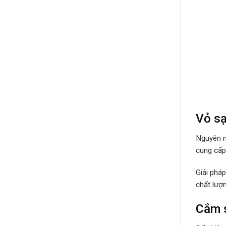
Vỏ sạ
Nguyên n
cung cấp 
Giải phá
chất lượ
Cắm s