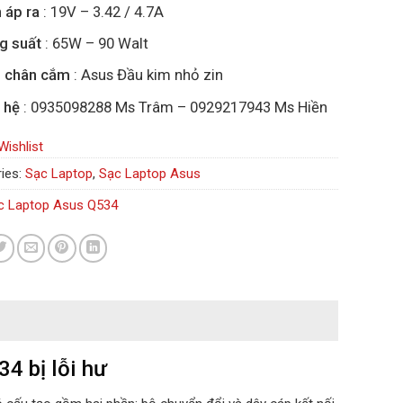
 áp ra
: 19V – 3.42 / 4.7A
g suất
: 65W – 90 Walt
i chân cắm
: Asus Đầu kim nhỏ zin
 hệ
: 0935098288 Ms Trâm – 0929217943 Ms Hiền
Wishlist
ies:
Sạc Laptop
,
Sạc Laptop Asus
c Laptop Asus Q534
34 bị lỗi hư