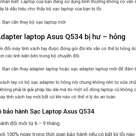
 nhận biết: Laptop của bạn đang sử dụng bình thường không có vấn đ
y là dấu hiệu cho thấy bộ sạc laptop của bạn bị lỗi.
p: Bạn cần thay bộ sạc laptop mới
dapter laptop Asus Q534 bị hư – hỏng
n đổi máy tính xách tay được đóng gói đôi khi vẫn có thể bị hỏng d
rơi các linh kiện bên trong bộ chuyển đổi.
p: Bạn cần thay adapter laptop hoặc sạc adapter laptop mới để đảm b
 xách tay có bộ sạc adapter bị hỏng nói chung không nên tự sửa chữa
 không phải là giải pháp lâu dài mà do một số dòng laptop cũ không
y tính xách tay mới bất cứ khi nào có thể vì lý do an toàn.
ộ bảo hành Sạc Laptop Asus Q534
ành đổi mới từ 6 – 9 tháng.
ới 100% ngay trong thời gian bảo hành nếu có bất kỳ lỗi nào