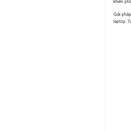
khiến ph
Giải phá
laptop. 