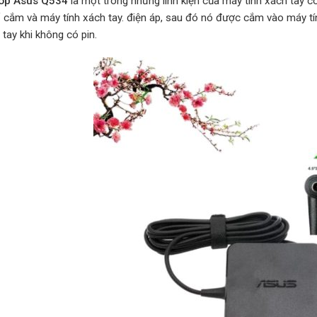
top Asus Q534
là một trong những linh kiện của máy tính xách tay c
ổ cắm và máy tính xách tay. điện áp, sau đó nó được cắm vào máy tí
 tay khi không có pin.