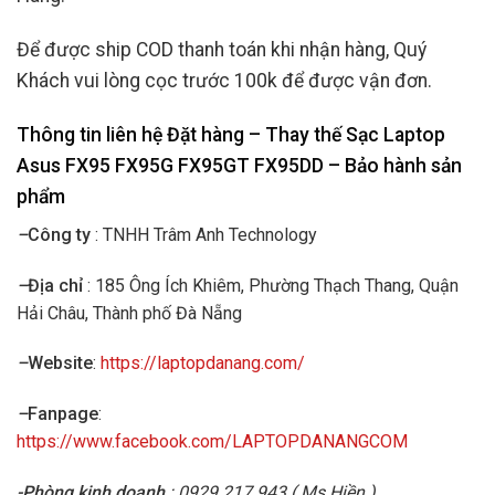
Để được ship COD thanh toán khi nhận hàng, Quý
Khách vui lòng cọc trước 100k để được vận đơn.
Thông tin liên hệ Đặt hàng – Thay thế Sạc Laptop
Asus FX95 FX95G FX95GT FX95DD
– Bảo hành sản
phẩm
–
Công ty
: TNHH Trâm Anh Technology
–
Địa chỉ
: 185 Ông Ích Khiêm, Phường Thạch Thang, Quận
Hải Châu, Thành phố Đà Nẵng
–
Website
:
https://laptopdanang.com/
–
Fanpage
:
https://www.facebook.com/LAPTOPDANANGCOM
-Phòng kinh doanh
: 0929.217.943 ( Ms.Hiền )