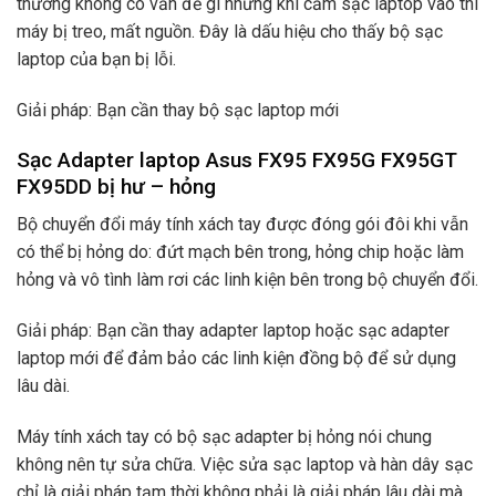
thường không có vấn đề gì nhưng khi cắm sạc laptop vào thì
máy bị treo, mất nguồn. Đây là dấu hiệu cho thấy bộ sạc
laptop của bạn bị lỗi.
Giải pháp: Bạn cần thay bộ sạc laptop mới
Sạc Adapter laptop Asus FX95 FX95G FX95GT
FX95DD bị hư – hỏng
Bộ chuyển đổi máy tính xách tay được đóng gói đôi khi vẫn
có thể bị hỏng do: đứt mạch bên trong, hỏng chip hoặc làm
hỏng và vô tình làm rơi các linh kiện bên trong bộ chuyển đổi.
Giải pháp: Bạn cần thay adapter laptop hoặc sạc adapter
laptop mới để đảm bảo các linh kiện đồng bộ để sử dụng
lâu dài.
Máy tính xách tay có bộ sạc adapter bị hỏng nói chung
không nên tự sửa chữa. Việc sửa sạc laptop và hàn dây sạc
chỉ là giải pháp tạm thời không phải là giải pháp lâu dài mà