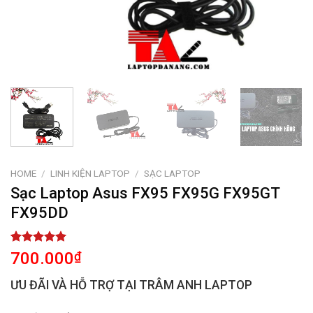
HOME
/
LINH KIỆN LAPTOP
/
SẠC LAPTOP
Sạc Laptop Asus FX95 FX95G FX95GT
FX95DD
Rated
2
5.00
700.000
₫
out of 5
based on
ƯU ĐÃI VÀ HỖ TRỢ TẠI TRÂM ANH LAPTOP
customer
ratings