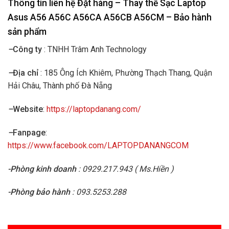
Thông tin liên hệ Đặt hàng – Thay thế Sạc Laptop
Asus A56 A56C A56CA A56CB A56CM
– Bảo hành
sản phẩm
–
Công ty
: TNHH Trâm Anh Technology
–
Địa chỉ
: 185 Ông Ích Khiêm, Phường Thạch Thang, Quận
Hải Châu, Thành phố Đà Nẵng
–
Website
:
https://laptopdanang.com/
–
Fanpage
:
https://www.facebook.com/LAPTOPDANANGCOM
-Phòng kinh doanh
: 0929.217.943 ( Ms.Hiền )
-Phòng bảo hành
: 093.5253.288