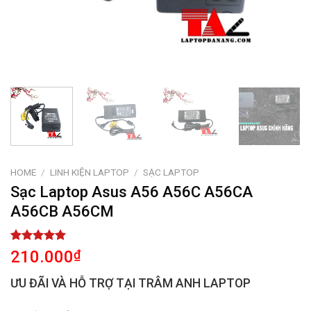
HOME
/
LINH KIỆN LAPTOP
/
SẠC LAPTOP
Sạc Laptop Asus A56 A56C A56CA
A56CB A56CM
Rated
2
5.00
210.000
₫
out of 5
based on
ƯU ĐÃI VÀ HỖ TRỢ TẠI TRÂM ANH LAPTOP
customer
ratings