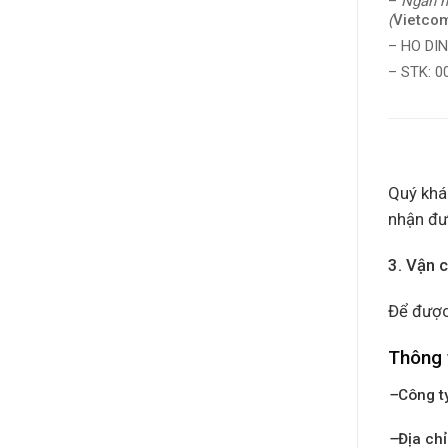
–
Ngân h
(
Vietco
– HO DI
– STK: 
Quý khác
nhận đư
3. Vận 
Để được
Thông 
–
Công t
–
Địa chỉ