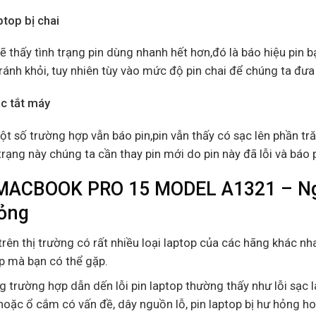
ptop bị chai
ẽ thấy tình trạng pin dùng nhanh hết hơn,đó là báo hiệu pin bạ
ránh khỏi, tuy nhiên tùy vào mức độ pin chai để chúng ta đưa
ạc tắt máy
t số trường hợp vẫn báo pin,pin vẫn thấy có sạc lên phần tră
trạng này chúng ta cần thay pin mới do pin này đã lỗi và báo 
MACBOOK PRO 15 MODEL A1321 – Ngu
ỏng
trên thị trường có rất nhiều loại laptop của các hãng khác nha
p mà bạn có thể gặp.
 trường hợp dẫn dến lỗi pin laptop thường thấy như lỗi sạc l
hoặc ổ cắm có vấn đề, dây nguồn lỗ, pin laptop bị hư hỏng ho