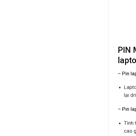
PIN 
lapt
– Pin l
Lapto
lại d
– Pin l
Tình 
cao g