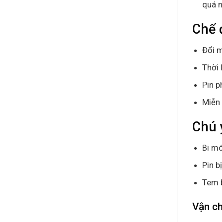
quá n
Chế 
Đổi m
Thời 
Pin p
Miễn 
Chú 
Bi mó
Pin b
Tem 
Vận c