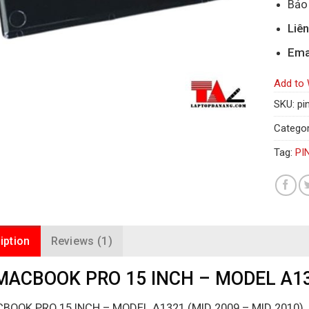
Bảo 
Liê
Ema
Add to 
SKU:
pi
Categor
Tag:
PI
iption
Reviews (1)
MACBOOK PRO 15 INCH – MODEL A132
BOOK PRO 15 INCH – MODEL A1321 (MID 2009 – MID 2010)