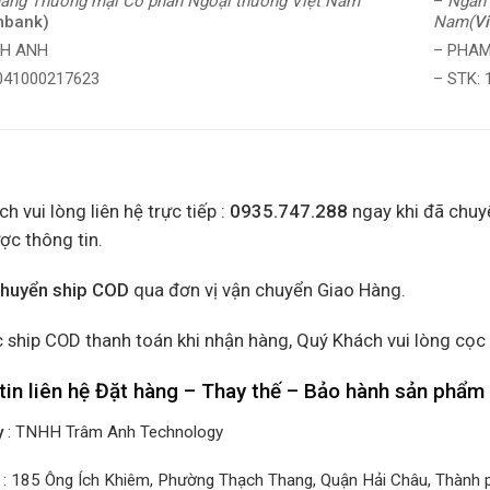
–
Ngân 
àng Thương mại Cổ phần Ngoại thương Việt Nam
Nam(
V
mbank)
– PHAM
NH ANH
– STK:
0041000217623
h vui lòng liên hệ trực tiếp :
0935.747.288
ngay khi đã chuy
ợc thông tin.
chuyển ship COD
qua đơn vị vận chuyển Giao Hàng.
 ship COD thanh toán khi nhận hàng, Quý Khách vui lòng cọc
tin liên hệ Đặt hàng – Thay thế – Bảo hành sản phẩm
y
: TNHH Trâm Anh Technology
: 185 Ông Ích Khiêm, Phường Thạch Thang, Quận Hải Châu, Thành