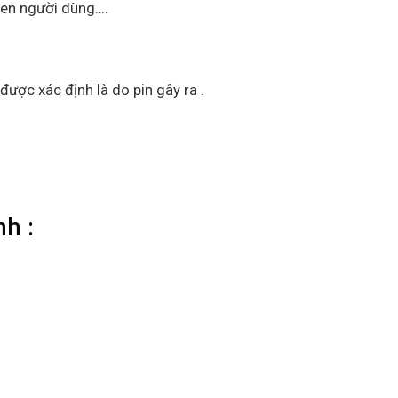
uen người dùng….
được xác định là do pin gây ra .
h :