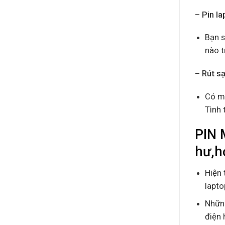
– Pin la
Bạn s
nào t
– Rút s
Có mộ
Tình 
PIN 
hư,h
Hiện 
lapto
Những
điện 