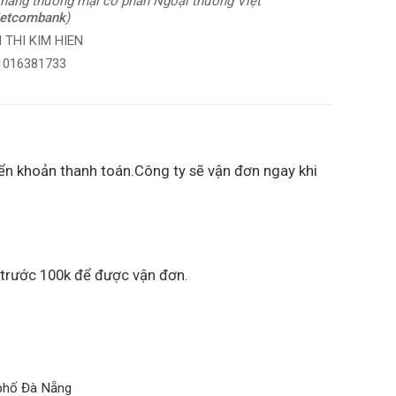
hàng thương mại cổ phần Ngoại thương Việt
ietcombank
)
 THI KIM HIEN
 1016381733
ển khoản thanh toán.Công ty sẽ vận đơn ngay khi
 trước 100k để được vận đơn.
 phố Đà Nẵng