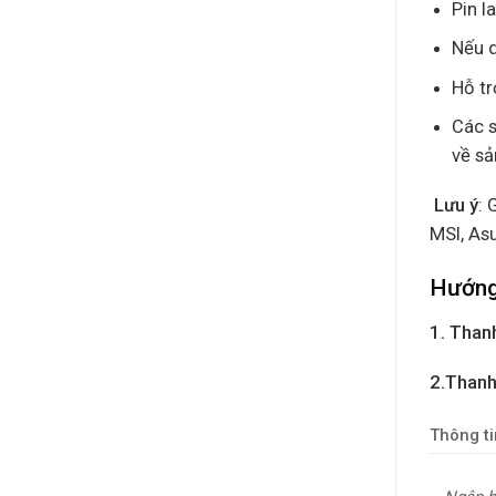
Pin l
Nếu q
Hỗ tr
Các s
về s
Lưu ý
: 
MSI, As
Hướng
1. Thanh
2.Thanh
Thông ti