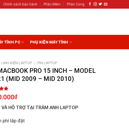
Chính sách bảo hành
Phần Mềm
Phần Cứng
ÁY TÍNH PC
PHỤ KIỆN MÁY TÍNH
LINH KIỆN LAPTOP
/
PIN LAPTOP
MACBOOK PRO 15 INCH – MODEL
1 (MID 2009 – MID 2010)
5.00
0.000
₫
5
on
I VÀ HỖ TRỢ TẠI TRÂM ANH LAPTOP
r
 phí lắp đặt