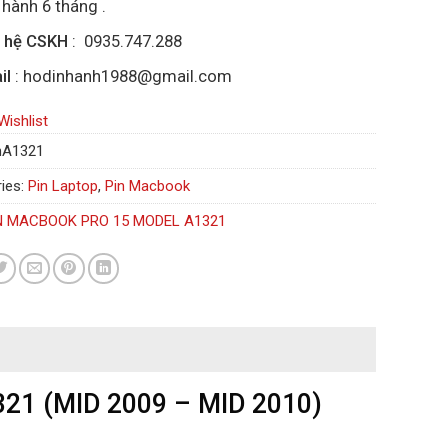
hành 6 tháng .
n hệ CSKH
: 0935.747.288
il
: hodinhanh1988@gmail.com
Wishlist
nA1321
ies:
Pin Laptop
,
Pin Macbook
N MACBOOK PRO 15 MODEL A1321
1 (MID 2009 – MID 2010)