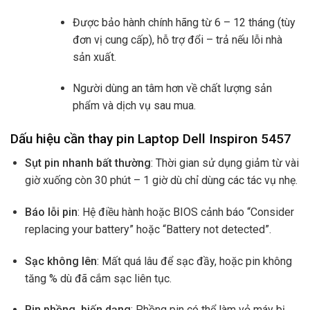
Được bảo hành chính hãng từ 6 – 12 tháng (tùy
đơn vị cung cấp), hỗ trợ đổi – trả nếu lỗi nhà
sản xuất.
Người dùng an tâm hơn về chất lượng sản
phẩm và dịch vụ sau mua.
Dấu hiệu cần thay pin Laptop Dell Inspiron 5457
Sụt pin nhanh bất thường
: Thời gian sử dụng giảm từ vài
giờ xuống còn 30 phút – 1 giờ dù chỉ dùng các tác vụ nhẹ.
Báo lỗi pin
: Hệ điều hành hoặc BIOS cảnh báo “Consider
replacing your battery” hoặc “Battery not detected”.
Sạc không lên
: Mất quá lâu để sạc đầy, hoặc pin không
tăng % dù đã cắm sạc liên tục.
Pin phồng, biến dạng
: Phồng pin có thể làm vỏ máy bị