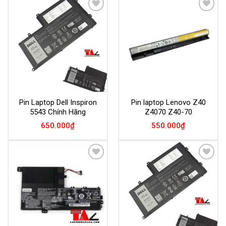
Add to
Add to
Wishlist
Wishlist
Pin Laptop Dell Inspiron
Pin laptop Lenovo Z40
5543 Chính Hãng
Z4070 Z40-70
650.000
₫
550.000
₫
Add to
Add to
Wishlist
Wishlist