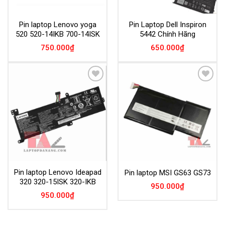
Pin laptop Lenovo yoga
Pin Laptop Dell Inspiron
520 520-14IKB 700-14ISK
5442 Chính Hãng
750.000
₫
650.000
₫
Add to
Add to
Wishlist
Wishlist
Pin laptop Lenovo Ideapad
Pin laptop MSI GS63 GS73
320 320-15ISK 320-IKB
950.000
₫
950.000
₫