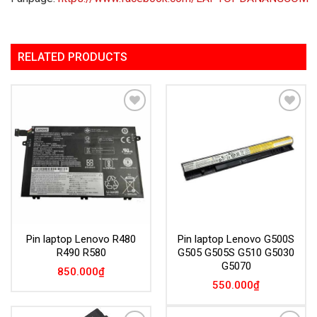
RELATED PRODUCTS
Add to
Add to
Wishlist
Wishlist
Pin laptop Lenovo R480
Pin laptop Lenovo G500S
R490 R580
G505 G505S G510 G5030
G5070
850.000
₫
550.000
₫