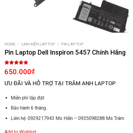
HOME
/
LINH KIỆN LAPTOP
/
PIN LAPTOP
Pin Laptop Dell Inspiron 5457 Chính Hãng
Rated
1
5.00
650.000
₫
out of 5
based on
ƯU ĐÃI VÀ HỖ TRỢ TẠI TRÂM ANH LAPTOP
customer
rating
Miễn phí lắp đặt
Bảo hành 6 tháng .
Liên hệ: 0929217943 Ms Hiền – 0935098288 Ms Trâm
Add to Wishlist