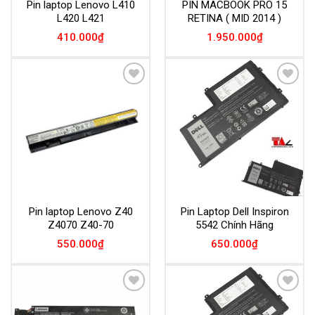
Pin laptop Lenovo L410
PIN MACBOOK PRO 15
L420 L421
RETINA ( MID 2014 )
410.000
₫
1.950.000
₫
Add to
Add to
Wishlist
Wishlist
Pin laptop Lenovo Z40
Pin Laptop Dell Inspiron
Z4070 Z40-70
5542 Chính Hãng
550.000
₫
650.000
₫
Add to
Add to
Wishlist
Wishlist