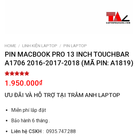
HOME
/
LINH KIỆN LAPTOP
/
PIN LAPTOP
PIN MACBOOK PRO 13 INCH TOUCHBAR
A1706 2016-2017-2018 (MÃ PIN: A1819)
Rated
1
5.00
1.950.000
₫
out of 5
based on
ƯU ĐÃI VÀ HỖ TRỢ TẠI TRÂM ANH LAPTOP
customer
rating
Miễn phí lắp đặt
Bảo hành 6 tháng .
Liên hệ CSKH
: 0935.747.288