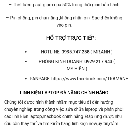
– Thời lượng sụt giảm quá 50% trong thời gian bảo hành
– Pin phồng, pin chai nặng ,không nhận pin, Sạc điện không
vào pin.
·
HỔ TRỢ TRỰC TIẾP:
HOTLINE:
0935.747.288
( MR.ANH )
PHÒNG KINH DOANH:
0929.217.943
(
MS.HIỀN )
FANPAGE: https://www.facebook.com/TRAMA
LINH KIỆN LAPTOP ĐÀ NẴNG CHÍNH HÃNG
Chúng tôi được hình thành nhầm mục tiêu đi đến hướng
chuyên nghiệp trong công việc sửa chữa laptop và phân phối
các linh kiện laptop,macbook chính hãng .Đáp ứng được nhu
cầu cần thay thế và tìm kiếm hàng linh kiện new,uy tín,đảm