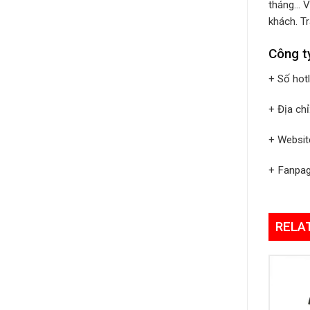
tháng… V
khách. Tr
Công t
+ Số hot
+ Địa ch
+ Websit
+ Fanpa
RELA