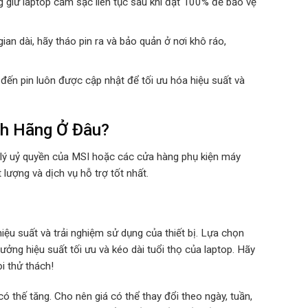
ng giữ laptop cắm sạc liên tục sau khi đạt 100% để bảo vệ
ian dài, hãy tháo pin ra và bảo quản ở nơi khô ráo,
đến pin luôn được cập nhật để tối ưu hóa hiệu suất và
h Hãng Ở Đâu?
lý uỷ quyền của MSI hoặc các cửa hàng phụ kiện máy
lượng và dịch vụ hỗ trợ tốt nhất.
iệu suất và trải nghiệm sử dụng của thiết bị. Lựa chọn
ưởng hiệu suất tối ưu và kéo dài tuổi thọ của laptop. Hãy
i thử thách!
ó thế tăng. Cho nên giá có thể thay đổi theo ngày, tuần,