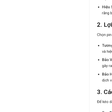
Hiệu 
rằng 
2.
Lợ
Chọn pin
Tươn
và hiệ
Bảo V
gây ra
Bảo 
dịch v
3.
Cá
Để kéo dà