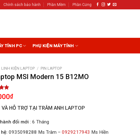
Chính sách bảo hành
Phần Mềm
Phần Cứng
ÁY TÍNH PC
PHỤ KIỆN MÁY TÍNH
LINH KIỆN LAPTOP
/
PIN LAPTOP
laptop MSI Modern 15 B12MO
5.00
000
₫
5
on
I VÀ HỖ TRỢ TẠI TRÂM ANH LAPTOP
r
hành đổi mới
: 6 Tháng
 hệ:
0935098288 Ms Trâm –
0929217943
Ms Hiền