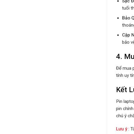
Sạc 
tuổi t
Bảo Q
thoán
Cập 
bảo vệ
4.
Mu
Để mua p
tính uy t
Kết L
Pin lapt
pin chính
chú ý ch
Lưu ý
: 