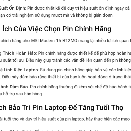
Suất Ổn Định
: Pin được thiết kế để duy trì hiệu suất ổn định ngay 
bạn có trải nghiệm sử dụng mượt mà và không bị gián đoạn.
i Ích Của Việc Chọn Pin Chính Hãng
 chính hãng cho MSI Modern 15 B12MO mang lại nhiều lợi ích quan t
g Thích Hoàn Hảo
: Pin chính hãng được thiết kế để phù hợp hoàn
u suất tối ưu. Điều này giúp tránh các vấn đề liên quan đến pin khôn
ệ Linh Kiện Laptop
: Sử dụng pin chính hãng giúp bảo vệ các linh ki
. Điều này đảm bảo rằng thiết bị của bạn luôn hoạt động ở trạng thái 
Hành Đảm Bảo
: Pin chính hãng thường đi kèm với chế độ bảo hành t
ụ hỗ trợ sau bán hàng.
ch Bảo Trì Pin Laptop Để Tăng Tuổi Thọ
i tuổi thọ và duy trì hiệu suất của pin laptop, hãy thực hiện các mẹo 