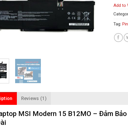
Add to 
Categor
Tag:
Pi
iption
Reviews (1)
Laptop MSI Modern 15 B12MO – Đảm Bảo H
ài