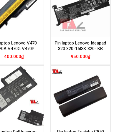
laptop Lenovo V470
Pin laptop Lenovo Ideapad
70A V470G V470P
320 320-15ISK 320-IKB
400.000
₫
950.000
₫
Add to
Add to
Wishlist
Wishlist
Laptop Dell Inspiron
Pin laptop Toshiba C850