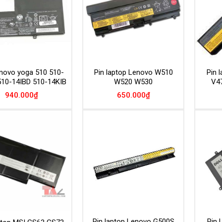
enovo yoga 510 510-
Pin laptop Lenovo W510
Pin 
510-14IBD 510-14KIB
W520 W530
V4
940.000
₫
650.000
₫
Add to
Add to
Wishlist
Wishlist
Pin laptop Lenovo G500S
Pin 