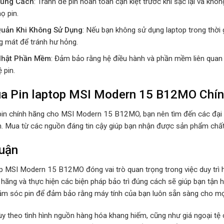
Đúng Cách
: Tránh để pin hoàn toàn cạn kiệt trước khi sạc lại và khô
họ pin.
uản Khi Không Sử Dụng
: Nếu bạn không sử dụng laptop trong thời g
g mát để tránh hư hỏng.
Nhật Phần Mềm
: Đảm bảo rằng hệ điều hành và phần mềm liên quan 
 pin.
a Pin laptop MSI Modern 15 B12MO Chín
in chính hãng cho MSI Modern 15 B12MO, bạn nên tìm đến các đại 
ín. Mua từ các nguồn đáng tin cậy giúp bạn nhận được sản phẩm chất 
uận
op MSI Modern 15 B12MO đóng vai trò quan trọng trong việc duy trì h
 hãng và thực hiện các biện pháp bảo trì đúng cách sẽ giúp bạn tận h
ăm sóc pin để đảm bảo rằng máy tính của bạn luôn sẵn sàng cho mọ
Tùy theo tình hình nguồn hàng hóa khang hiếm, cũng như giá ngoại tệ c