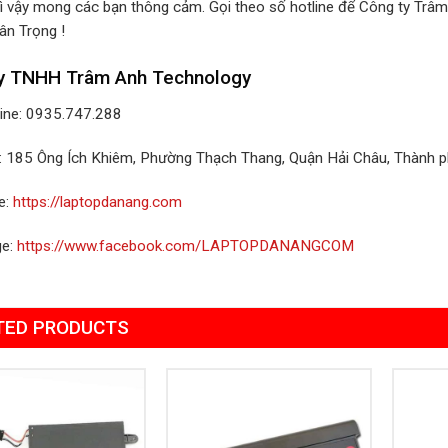
ì vậy mong các bạn thông cảm. Gọi theo số hotline để Công ty Trâm
ân Trọng !
y TNHH Trâm Anh Technology
line: 0935.747.288
ỉ: 185 Ông Ích Khiêm, Phường Thạch Thang, Quận Hải Châu, Thành 
e:
https://laptopdanang.com
ge:
https://www.facebook.com/LAPTOPDANANGCOM
TED PRODUCTS
Add to
Add to
Wishlist
Wishlist