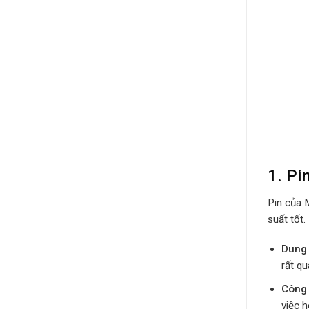
1.
Pi
Pin của 
suất tốt.
Dung
rất qu
Công
việc h