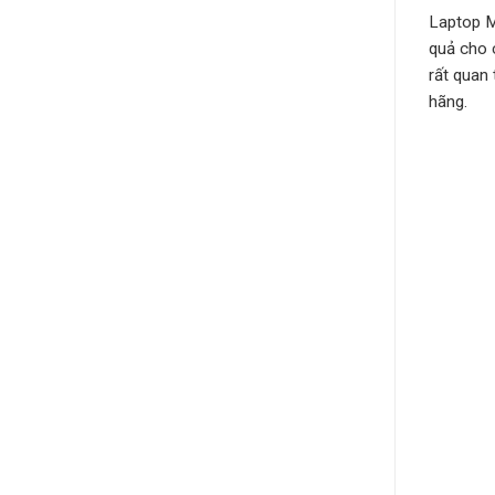
Laptop M
quả cho c
rất quan
hãng.