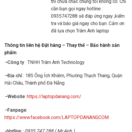
thì chưa chắc chúng tôi không có. Chỉ
cần bạn gọi ngay hotline :
0935747288 sẽ đáp ứng ngay ,kiểm
tra và báo giá ngay cho bạn .Cảm ơn
đã lựa chọn Trâm Anh laptop
Thông tin liên hệ Đặt hàng – Thay thế – Bảo hành sản
phẩm
–
Công ty
: TNHH Trâm Anh Technology
–
Địa chỉ
: 185 Ông Ích Khiêm, Phường Thạch Thang, Quận
Hải Châu, Thành phố Đà Nẵng
–
Website
:
https://laptopdanang.com/
–
Fanpage
:
https://www.facebook.com/LAPTOPDANANGCOM
-Hotline
: 0935.747.288 ( Mr.Anh )