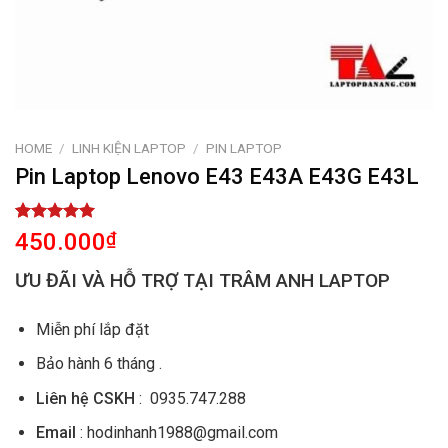
HOME
/
LINH KIỆN LAPTOP
/
PIN LAPTOP
Pin Laptop Lenovo E43 E43A E43G E43L
Rated
1
5.00
450.000
₫
out of 5
based on
ƯU ĐÃI VÀ HỖ TRỢ TẠI TRÂM ANH LAPTOP
customer
rating
Miễn phí lắp đặt
Bảo hành 6 tháng .
Liên hệ CSKH
: 0935.747.288
Email
: hodinhanh1988@gmail.com