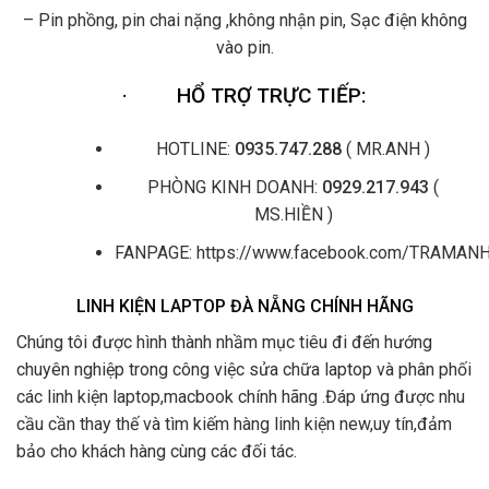
– Pin phồng, pin chai nặng ,không nhận pin, Sạc điện không
vào pin.
·
HỔ TRỢ TRỰC TIẾP:
HOTLINE:
0935.747.288
( MR.ANH )
PHÒNG KINH DOANH:
0929.217.943
(
MS.HIỀN )
FANPAGE: https://www.facebook.com/TRAMA
LINH KIỆN LAPTOP ĐÀ NẴNG CHÍNH HÃNG
Chúng tôi được hình thành nhầm mục tiêu đi đến hướng
chuyên nghiệp trong công việc sửa chữa laptop và phân phối
các linh kiện laptop,macbook chính hãng .Đáp ứng được nhu
cầu cần thay thế và tìm kiếm hàng linh kiện new,uy tín,đảm
bảo cho khách hàng cùng các đối tác.