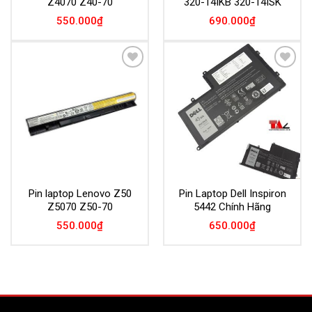
Z4070 Z40-70
320-14IKB 320-14ISK
550.000
₫
690.000
₫
Add to
Add to
Wishlist
Wishlist
Pin laptop Lenovo Z50
Pin Laptop Dell Inspiron
Z5070 Z50-70
5442 Chính Hãng
550.000
₫
650.000
₫