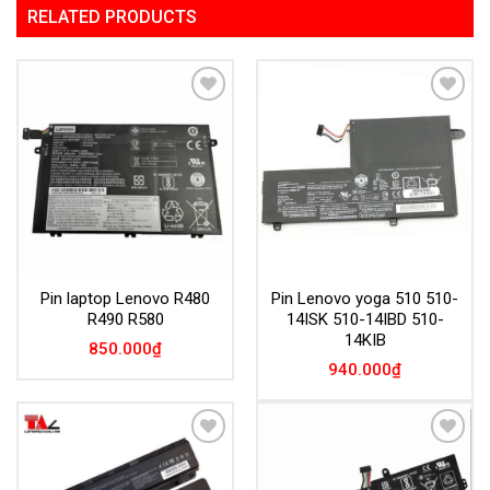
RELATED PRODUCTS
Add to
Add to
Wishlist
Wishlist
Pin laptop Lenovo R480
Pin Lenovo yoga 510 510-
R490 R580
14ISK 510-14IBD 510-
14KIB
850.000
₫
940.000
₫
Add to
Add to
Wishlist
Wishlist