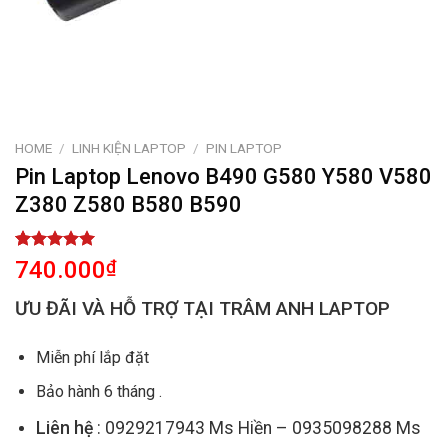
HOME
/
LINH KIỆN LAPTOP
/
PIN LAPTOP
Pin Laptop Lenovo B490 G580 Y580 V580
Z380 Z580 B580 B590
Rated
1
5.00
740.000
₫
out of 5
based on
ƯU ĐÃI VÀ HỖ TRỢ TẠI TRÂM ANH LAPTOP
customer
rating
Miễn phí lắp đặt
Bảo hành 6 tháng .
Liên hệ
: 0929217943 Ms Hiền – 0935098288 Ms