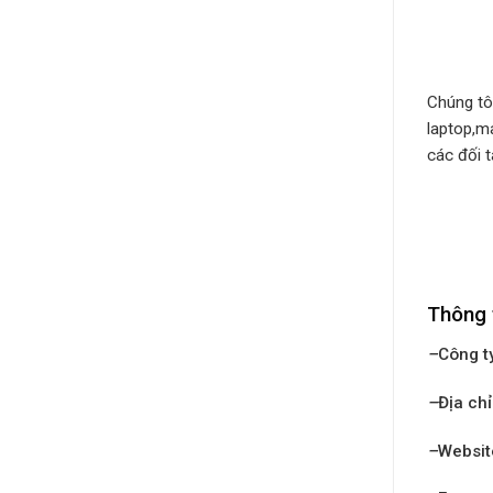
Chúng tô
laptop,m
các đối t
Thông 
–
Công t
–
Địa chỉ
–
Websit