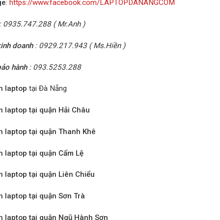
ge
:
https://www.facebook.com/LAPTOPDANANGCOM
: 0935.747.288 ( Mr.Anh )
inh doanh
: 0929.217.943 ( Ms.Hiền )
bảo hành
: 093.5253.288
n laptop
tại Đà Nẵng
n laptop tại quận Hải Châu
n laptop tại quận Thanh Khê
n laptop tại quận Cẩm Lệ
n laptop tại quận Liên Chiểu
n laptop tại quận Sơn Trà
n laptop tại quận Ngũ Hành Sơn