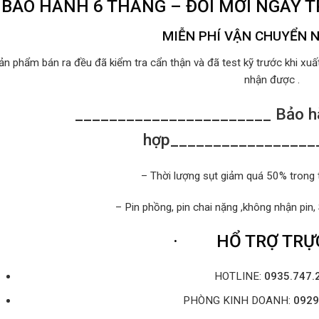
BẢO HÀNH 6 THÁNG – ĐỔI MỚI NGAY 
MIỄN PHÍ VẬN CHUYỂN 
ản phẩm bán ra đều đã kiểm tra cẩn thận và đã test kỹ trước khi xu
nhận được .
_______________________ Bảo hà
hợp_________________
– Thời lượng sụt giảm quá 50% trong 
– Pin phồng, pin chai nặng ,không nhận pin,
·
HỔ TRỢ TRỰC
HOTLINE:
0935.747.
PHÒNG KINH DOANH:
0929