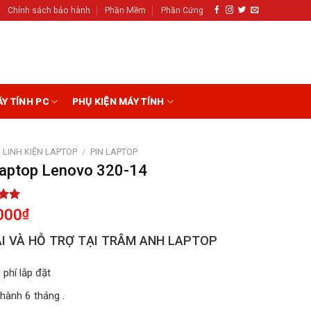
Chính sách bảo hành
Phần Mềm
Phần Cứng
ÁY TÍNH PC
PHỤ KIỆN MÁY TÍNH
LINH KIỆN LAPTOP
/
PIN LAPTOP
Laptop Lenovo 320-14
5.00
000
₫
5
on
I VÀ HỖ TRỢ TẠI TRÂM ANH LAPTOP
r
 phí lắp đặt
hành 6 tháng .