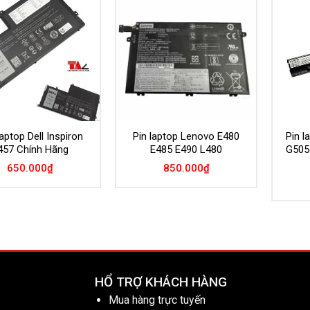
Add to
Add to
Wishlist
Wishlist
aptop Dell Inspiron
Pin laptop Lenovo E480
Pin 
457 Chính Hãng
E485 E490 L480
G505
650.000
₫
850.000
₫
HỔ TRỢ KHÁCH HÀNG
Mua hàng trực tuyến