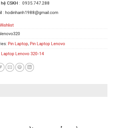
n hệ CSKH
: 0935.747.288
l
: hodinhanh1988@gmail.com
Wishlist
nlenovo320
ies:
Pin Laptop
,
Pin Laptop Lenovo
n Laptop Lenovo 320-14