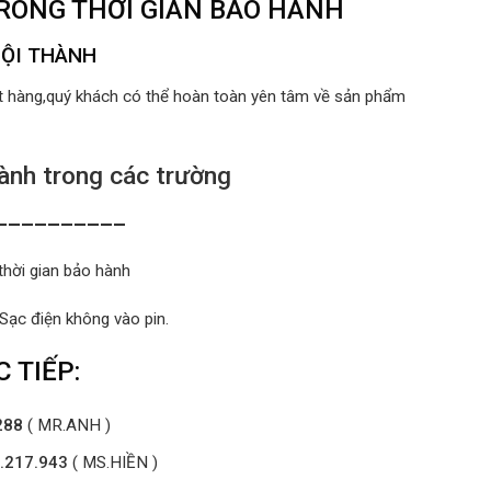
TRONG THỜI GIAN BẢO HÀNH
NỘI THÀNH
ất hàng,quý khách có thể hoàn toàn yên tâm về sản phẩm
nh trong các trường
__________
thời gian bảo hành
 Sạc điện không vào pin.
 TIẾP:
288
( MR.ANH )
.217.943
( MS.HIỀN )