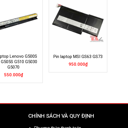
Add to
Add to
Wishlist
Wishlist
laptop Lenovo G500S
Pin laptop MSI GS63 GS73
 G505S G510 G5030
950.000
₫
G5070
550.000
₫
CHÍNH SÁCH VÀ QUY ĐỊNH