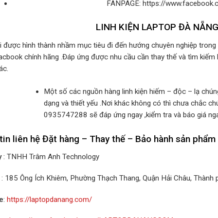
FANPAGE: https://www.facebo
LINH KIỆN LAPTOP ĐÀ NẴN
i được hình thành nhầm mục tiêu đi đến hướng chuyên nghiệp trong c
acbook chính hãng .Đáp ứng được nhu cầu cần thay thế và tìm kiếm 
ác.
Một số các nguồn hàng linh kiện hiếm – độc – lạ chú
dạng và thiết yếu .Nơi khác không có thì chưa chắc chú
0935747288 sẽ đáp ứng ngay ,kiểm tra và báo giá ng
tin liên hệ Đặt hàng – Thay thế – Bảo hành sản phẩm
y
: TNHH Trâm Anh Technology
: 185 Ông Ích Khiêm, Phường Thạch Thang, Quận Hải Châu, Thành
e
:
https://laptopdanang.com/