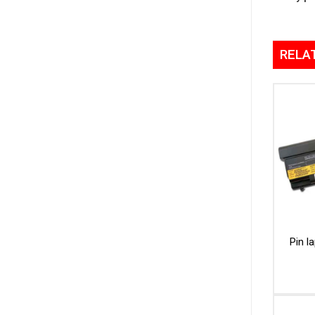
RELA
Pin l