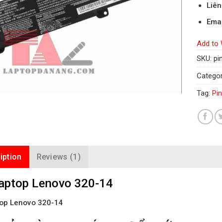
Liê
Emai
Add to 
SKU:
pi
Categor
Tag:
Pi
iption
Reviews (1)
aptop Lenovo 320-14
top Lenovo 320-14