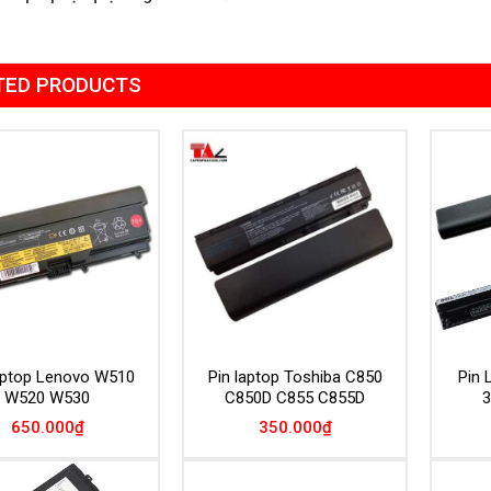
TED PRODUCTS
Add to
Add to
Wishlist
Wishlist
aptop Lenovo W510
Pin laptop Toshiba C850
Pin 
W520 W530
C850D C855 C855D
3
650.000
₫
350.000
₫