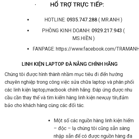
·
HỔ TRỢ TRỰC TIẾP:
HOTLINE:
0935.747.288
( MR.ANH )
PHÒNG KINH DOANH:
0929.217.943
(
MS.HIỀN )
FANPAGE: https://www.facebook.com/TRAMA
LINH KIỆN LAPTOP ĐÀ NẴNG CHÍNH HÃNG
Chúng tôi được hình thành nhầm mục tiêu đi đến hướng
chuyên nghiệp trong công việc sửa chữa laptop và phân phối
các linh kiện laptop,macbook chính hãng .Đáp ứng được nhu
cầu cần thay thế và tìm kiếm hàng linh kiện new,uy tín,đảm
bảo cho khách hàng cùng các đối tác.
Một số các nguồn hàng linh kiện hiếm
– độc – lạ chúng tôi cũng sẵn sàng
nhập sẵn để có được nguồn hàng đa