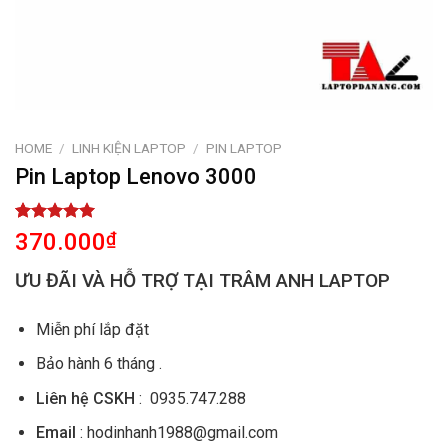
HOME
/
LINH KIỆN LAPTOP
/
PIN LAPTOP
Pin Laptop Lenovo 3000
Rated
1
5.00
370.000
₫
out of 5
based on
ƯU ĐÃI VÀ HỖ TRỢ TẠI TRÂM ANH LAPTOP
customer
rating
Miễn phí lắp đặt
Bảo hành 6 tháng .
Liên hệ CSKH
: 0935.747.288
Email
: hodinhanh1988@gmail.com