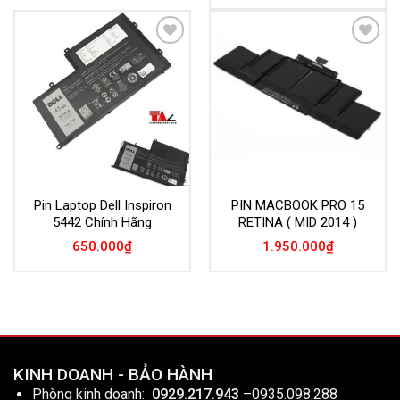
Add to
Add to
Wishlist
Wishlist
Pin Laptop Dell Inspiron
PIN MACBOOK PRO 15
5442 Chính Hãng
RETINA ( MID 2014 )
650.000
₫
1.950.000
₫
KINH DOANH - BẢO HÀNH
Phòng kinh doanh:
0929.217.943
–
0935.098.288