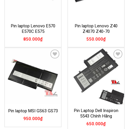
Pin laptop Lenovo E570
Pin laptop Lenovo Z40
E570C E575
Z4070 Z40-70
850.000
₫
550.000
₫
Add to
Add to
Wishlist
Wishlist
Pin Laptop Dell Inspiron
Pin laptop MSI GS63 GS73
5543 Chính Hãng
950.000
₫
650.000
₫