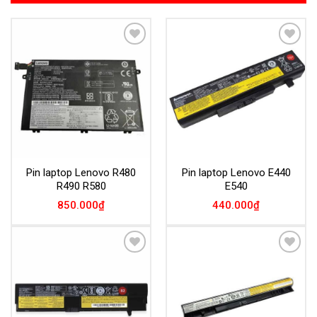
Add to
Add to
Wishlist
Wishlist
Pin laptop Lenovo R480
Pin laptop Lenovo E440
R490 R580
E540
850.000
₫
440.000
₫
Add to
Add to
Wishlist
Wishlist