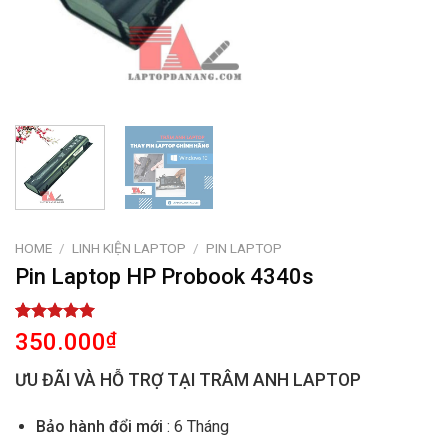
HOME
/
LINH KIỆN LAPTOP
/
PIN LAPTOP
Pin Laptop HP Probook 4340s
Rated
1
5.00
350.000
₫
out of 5
based on
ƯU ĐÃI VÀ HỖ TRỢ TẠI TRÂM ANH LAPTOP
customer
rating
Bảo hành đổi mới
: 6 Tháng