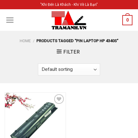
Skip
"Khi Đến Là Khách - Khi Về Là Bạn"
to
content
0
HOME
/
PRODUCTS TAGGED “PIN LAPTOP HP 4340S”
FILTER
Add to
Wishlist