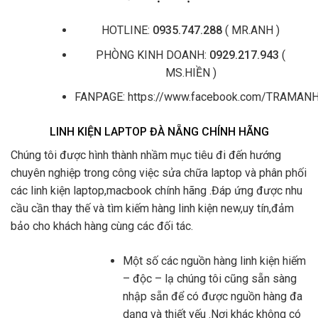
HOTLINE:
0935.747.288
( MR.ANH )
PHÒNG KINH DOANH:
0929.217.943
(
MS.HIỀN )
FANPAGE: https://www.facebook.com/TRAMA
LINH KIỆN LAPTOP ĐÀ NẴNG CHÍNH HÃNG
Chúng tôi được hình thành nhầm mục tiêu đi đến hướng
chuyên nghiệp trong công việc sửa chữa laptop và phân phối
các linh kiện laptop,macbook chính hãng .Đáp ứng được nhu
cầu cần thay thế và tìm kiếm hàng linh kiện new,uy tín,đảm
bảo cho khách hàng cùng các đối tác.
Một số các nguồn hàng linh kiện hiếm
– độc – lạ chúng tôi cũng sẵn sàng
nhập sẵn để có được nguồn hàng đa
dạng và thiết yếu .Nơi khác không có