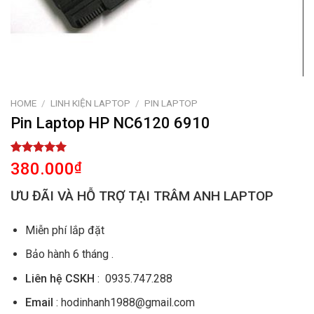
HOME
/
LINH KIỆN LAPTOP
/
PIN LAPTOP
Pin Laptop HP NC6120 6910
Rated
1
5.00
380.000
₫
out of 5
based on
ƯU ĐÃI VÀ HỖ TRỢ TẠI TRÂM ANH LAPTOP
customer
rating
Miễn phí lắp đặt
Bảo hành 6 tháng .
Liên hệ CSKH
: 0935.747.288
Email
: hodinhanh1988@gmail.com