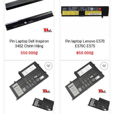
Wishlist
Wishlist
Pin Laptop Dell Inspiron
Pin laptop Lenovo E570
3452 Chính Hãng
E570C E575
550.000
₫
850.000
₫
Add to
Add to
Wishlist
Wishlist