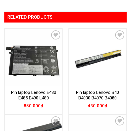
RELATED PRODUCTS
Add to
Add to
Wishlist
Wishlist
Pin laptop Lenovo E480
Pin laptop Lenovo B40
E485 E490 L480
B4030 B4070 B4080
850.000
₫
430.000
₫
Add to
Add to