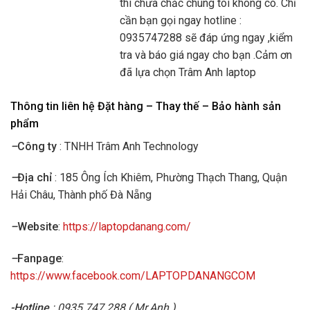
thì chưa chắc chúng tôi không có. Chỉ
cần bạn gọi ngay hotline :
0935747288 sẽ đáp ứng ngay ,kiểm
tra và báo giá ngay cho bạn .Cảm ơn
đã lựa chọn Trâm Anh laptop
Thông tin liên hệ Đặt hàng – Thay thế – Bảo hành sản
phẩm
–
Công ty
: TNHH Trâm Anh Technology
–
Địa chỉ
: 185 Ông Ích Khiêm, Phường Thạch Thang, Quận
Hải Châu, Thành phố Đà Nẵng
–
Website
:
https://laptopdanang.com/
–
Fanpage
:
https://www.facebook.com/LAPTOPDANANGCOM
-Hotline
: 0935.747.288 ( Mr.Anh )