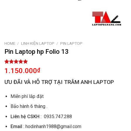
HOME
/
LINH KIỆN LAPTOP
/
PIN LAPTOP
Pin Laptop hp Folio 13
Rated
1
5.00
1.150.000
₫
out of 5
based on
ƯU ĐÃI VÀ HỖ TRỢ TẠI TRÂM ANH LAPTOP
customer
rating
Miễn phí lắp đặt
Bảo hành 6 tháng .
Liên hệ CSKH
: 0935.747.288
Email
: hodinhanh1988@gmail.com