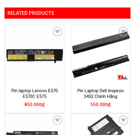
RELATED PRODUCTS
Add to
Add to
Wishlist
Wishlist
Pin laptop Lenovo E570
Pin Laptop Dell Inspiron
E570C E575
3452 Chính Hãng
850.000
₫
550.000
₫
Add to
Add to
Wishlist
Wishlist