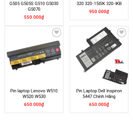
G505 G505S G510 G5030
320 320-15ISK 320-IKB
G5070
950.000
₫
550.000
₫
Add to
Add to
Wishlist
Wishlist
Pin laptop Lenovo W510
Pin Laptop Dell Inspiron
W520 W530
5447 Chính Hãng
650.000
₫
650.000
₫