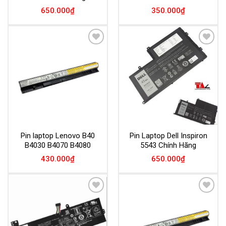
650.000
₫
350.000
₫
Add to
Add to
Wishlist
Wishlist
Pin laptop Lenovo B40
Pin Laptop Dell Inspiron
B4030 B4070 B4080
5543 Chính Hãng
430.000
₫
650.000
₫
Add to
Add to
Wishlist
Wishlist