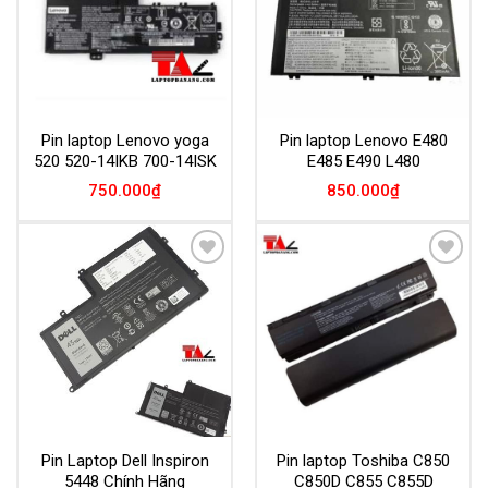
Pin laptop Lenovo yoga
Pin laptop Lenovo E480
520 520-14IKB 700-14ISK
E485 E490 L480
750.000
₫
850.000
₫
Add to
Add to
Wishlist
Wishlist
Pin Laptop Dell Inspiron
Pin laptop Toshiba C850
5448 Chính Hãng
C850D C855 C855D