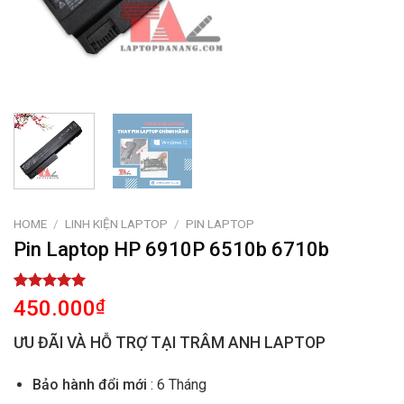
HOME
/
LINH KIỆN LAPTOP
/
PIN LAPTOP
Pin Laptop HP 6910P 6510b 6710b
Rated
1
5.00
450.000
₫
out of 5
based on
ƯU ĐÃI VÀ HỖ TRỢ TẠI TRÂM ANH LAPTOP
customer
rating
Bảo hành đổi mới
: 6 Tháng