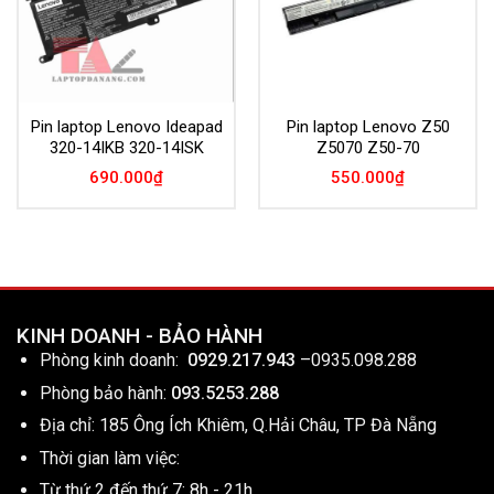
Pin laptop Lenovo Ideapad
Pin laptop Lenovo Z50
320-14IKB 320-14ISK
Z5070 Z50-70
690.000
₫
550.000
₫
KINH DOANH - BẢO HÀNH
Phòng kinh doanh:
0929.217.943
–
0935.098.288
Phòng bảo hành:
093.5253.288
Địa chỉ: 185 Ông Ích Khiêm, Q.Hải Châu, TP Đà Nẵng
Thời gian làm việc:
Từ thứ 2 đến thứ 7: 8h - 21h