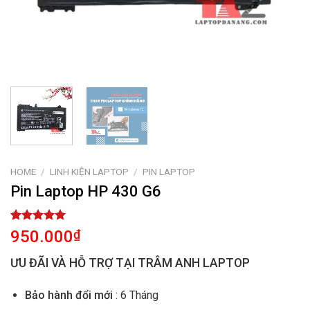
HOME
/
LINH KIỆN LAPTOP
/
PIN LAPTOP
Pin Laptop HP 430 G6
Rated
1
5.00
950.000
₫
out of 5
based on
ƯU ĐÃI VÀ HỖ TRỢ TẠI TRÂM ANH LAPTOP
customer
rating
Bảo hành đổi mới
: 6 Tháng