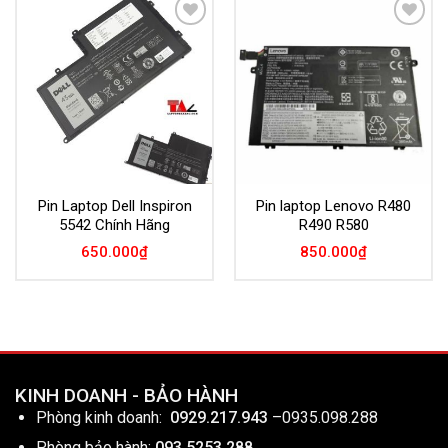
Add to
Add to
Wishlist
Wishlist
Pin Laptop Dell Inspiron
Pin laptop Lenovo R480
5542 Chính Hãng
R490 R580
650.000
₫
850.000
₫
KINH DOANH - BẢO HÀNH
Phòng kinh doanh:
0929.217.943
–
0935.098.288
Phòng bảo hành:
093.5253.288