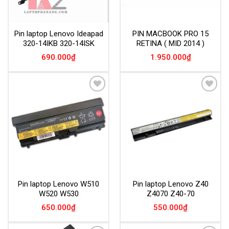
Pin laptop Lenovo Ideapad
PIN MACBOOK PRO 15
320-14IKB 320-14ISK
RETINA ( MID 2014 )
690.000
₫
1.950.000
₫
Add to
Add to
Wishlist
Wishlist
Pin laptop Lenovo W510
Pin laptop Lenovo Z40
W520 W530
Z4070 Z40-70
650.000
₫
550.000
₫