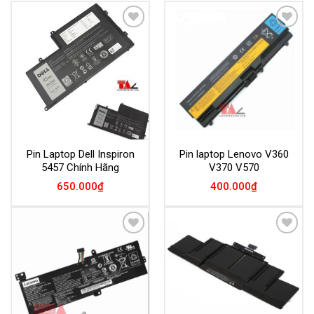
Add to
Add to
Wishlist
Wishlist
Pin Laptop Dell Inspiron
Pin laptop Lenovo V360
5457 Chính Hãng
V370 V570
650.000
₫
400.000
₫
Add to
Add to
Wishlist
Wishlist