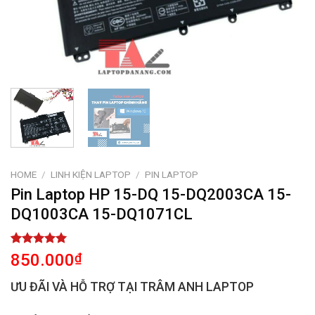
HOME
/
LINH KIỆN LAPTOP
/
PIN LAPTOP
Pin Laptop HP 15-DQ 15-DQ2003CA 15-
DQ1003CA 15-DQ1071CL
Rated
1
5.00
850.000
₫
out of 5
based on
ƯU ĐÃI VÀ HỖ TRỢ TẠI TRÂM ANH LAPTOP
customer
rating