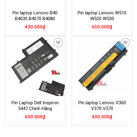
Pin laptop Lenovo B40
Pin laptop Lenovo W510
B4030 B4070 B4080
W520 W530
430.000
₫
650.000
₫
Add to
Add to
Wishlist
Wishlist
Pin Laptop Dell Inspiron
Pin laptop Lenovo V360
5447 Chính Hãng
V370 V570
650.000
₫
400.000
₫