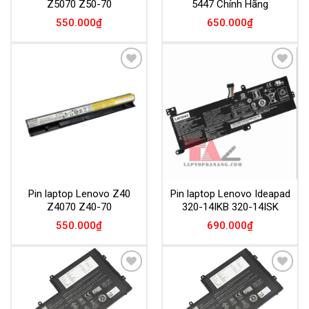
Z5070 Z50-70
5447 Chính Hãng
550.000
₫
650.000
₫
Add to
Add to
Wishlist
Wishlist
Pin laptop Lenovo Z40
Pin laptop Lenovo Ideapad
Z4070 Z40-70
320-14IKB 320-14ISK
550.000
₫
690.000
₫
Add to
Add to
Wishlist
Wishlist