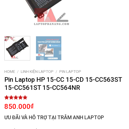
HOME
/
LINH KIỆN LAPTOP
/
PIN LAPTOP
Pin Laptop HP 15-CC 15-CD 15-CC563ST
15-CC561ST 15-CC564NR
Rated
1
5.00
850.000
₫
out of 5
based on
ƯU ĐÃI VÀ HỖ TRỢ TẠI TRÂM ANH LAPTOP
customer
rating