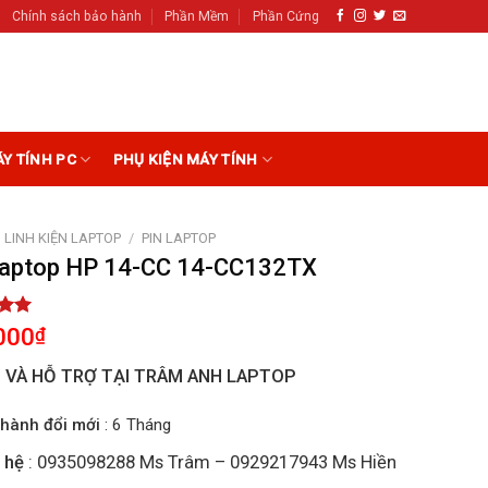
Chính sách bảo hành
Phần Mềm
Phần Cứng
ÁY TÍNH PC
PHỤ KIỆN MÁY TÍNH
LINH KIỆN LAPTOP
/
PIN LAPTOP
Laptop HP 14-CC 14-CC132TX
5.00
000
₫
5
on
I VÀ HỖ TRỢ TẠI TRÂM ANH LAPTOP
r
hành đổi mới
: 6 Tháng
 hệ
: 0935098288 Ms Trâm – 0929217943 Ms Hiền