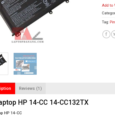
Add to 
Categor
Tag:
Pi
iption
Reviews (1)
laptop HP 14-CC 14-CC132TX
top HP 14-CC