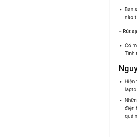
Bạn s
nào t
– Rút s
Có mộ
Tình 
Nguy
Hiện 
lapto
Những
điện 
quá n