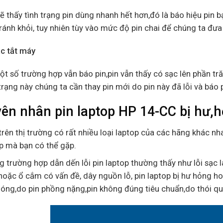
ẽ thấy tình trạng pin dùng nhanh hết hơn,đó là báo hiệu pin bạ
ránh khỏi, tuy nhiên tùy vào mức độ pin chai để chúng ta đưa
ạc tắt máy
t số trường hợp vẫn báo pin,pin vẫn thấy có sạc lên phần tră
trạng này chúng ta cần thay pin mới do pin này đã lỗi và báo 
ên nhân pin laptop HP 14-CC bị hư,
trên thị trường có rất nhiều loại laptop của các hãng khác nha
p mà bạn có thể gặp.
 trường hợp dẫn dến lỗi pin laptop thường thấy như lỗi sạc l
hoặc ổ cắm có vấn đề, dây nguồn lỗ, pin laptop bị hư hỏng ho
óng,do pin phồng nặng,pin không đúng tiêu chuẩn,do thói q