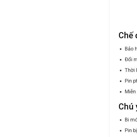
Chế 
Bảo h
Đổi m
Thời 
Pin p
Miễn 
Chú 
Bi mó
Pin b