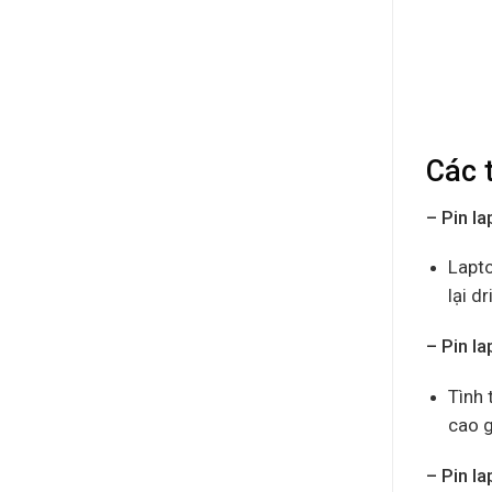
Các 
– Pin l
Lapto
lại d
– Pin l
Tình 
cao g
– Pin l