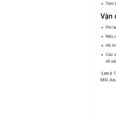
Tem 
Vận 
Pin l
Nếu q
Hỗ tr
Các s
về s
Lưu ý
: 
MSI, As