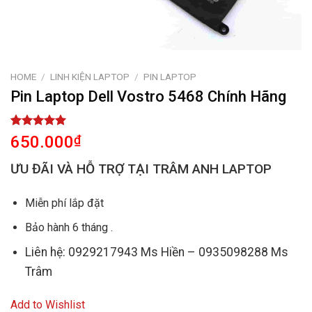
HOME
/
LINH KIỆN LAPTOP
/
PIN LAPTOP
Pin Laptop Dell Vostro 5468 Chính Hãng
Rated
1
5.00
650.000
₫
out of 5
based on
ƯU ĐÃI VÀ HỖ TRỢ TẠI TRÂM ANH LAPTOP
customer
rating
Miễn phí lắp đặt
Bảo hành 6 tháng .
Liên hệ: 0929217943 Ms Hiền – 0935098288 Ms
Trâm
Add to Wishlist