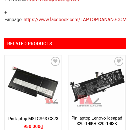
+
Fanpage:
https://www.facebook.com/LAPTOPDANANGCOM
RELATED PRODUCTS
Add to
Add to
Wishlist
Wishlist
Pin laptop Lenovo Ideapad
Pin laptop MSI GS63 GS73
320-14IKB 320-14ISK
950.000
₫