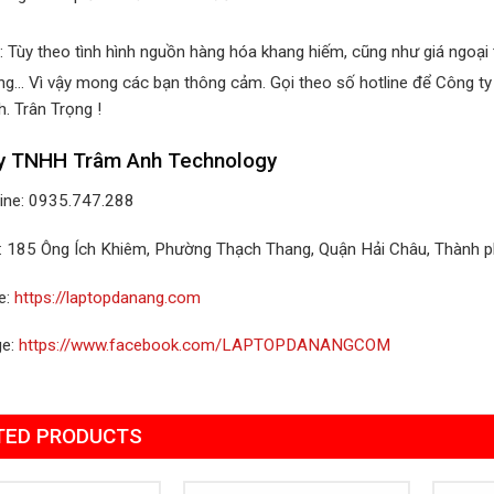
: Tùy theo tình hình nguồn hàng hóa khang hiếm, cũng như giá ngoại t
áng… Vì vậy mong các bạn thông cảm. Gọi theo số hotline để Công ty
. Trân Trọng !
y TNHH Trâm Anh Technology
line: 0935.747.288
ỉ: 185 Ông Ích Khiêm, Phường Thạch Thang, Quận Hải Châu, Thành 
e:
https://laptopdanang.com
ge:
https://www.facebook.com/LAPTOPDANANGCOM
TED PRODUCTS