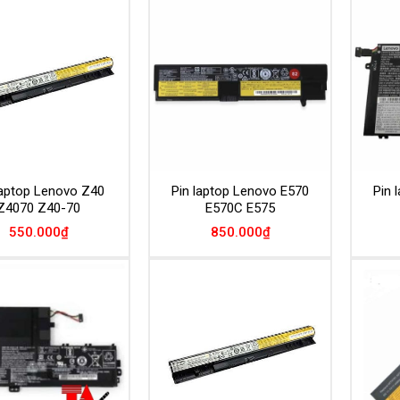
Add to
Add to
Wishlist
Wishlist
laptop Lenovo Z40
Pin laptop Lenovo E570
Pin 
Z4070 Z40-70
E570C E575
550.000
₫
850.000
₫
Add to
Add to
Wishlist
Wishlist