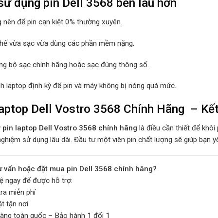
ử dụng pin Dell 3568 bền lâu hơn
 nên để pin cạn kiệt 0% thường xuyên.
hế vừa sạc vừa dùng các phần mềm nặng.
ng bộ sạc chính hãng hoặc sạc đúng thông số.
nh laptop định kỳ để pin và máy không bị nóng quá mức.
aptop Dell Vostro 3568 Chính Hãng – Kết
y
pin laptop Dell Vostro 3568 chính hãng
là điều cần thiết để khôi
nghiệm sử dụng lâu dài. Đầu tư một viên pin chất lượng sẽ giúp bạn 
ư vấn hoặc đặt mua pin Dell 3568 chính hãng?
hệ ngay để được hỗ trợ:
ra miễn phí
t tận nơi
hàng toàn quốc – Bảo hành 1 đổi 1