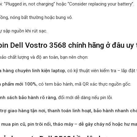
i: “Plugged in, not charging” hoặc “Consider replacing your battery”.
hồng, nóng bất thường hoặc bung vỏ.
 sập nguồn khi rút sạc.
in Dell Vostro 3568 chính hãng ở đâu uy 
ảo chất lượng và độ an toàn, bạn nên chọn:
 hàng chuyên linh kiện laptop
, có kỹ thuật viên kiểm tra – lắp đặt 
n phẩm mới 100%
, có tem bảo hành, mã QR xác thực nguồn gốc.
nh sách bảo hành rõ ràng
, đổi mới dễ dàng nếu pin lỗi.
trợ giao hàng tận nơi, thanh toán linh hoạt, bảo hành nhanh ch
 mua pin cũ, pin trôi nổi, tháo máy – dễ gây cháy nổ hoặc hư m