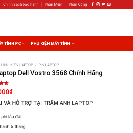
Chính sách bảo hành
Phần Mềm
Phần Cứng
ÁY TÍNH PC
PHỤ KIỆN MÁY TÍNH
LINH KIỆN LAPTOP
/
PIN LAPTOP
Laptop Dell Vostro 3568 Chính Hãng
5.00
000
₫
5
on
I VÀ HỖ TRỢ TẠI TRÂM ANH LAPTOP
r
 phí lắp đặt
hành 6 tháng .