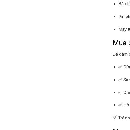
Báo lỗ
Pin p
Máy tự
Mua p
Để đảm b
✅
Cửa
✅
Sả
✅
Chí
✅
Hỗ 
💡
Tránh