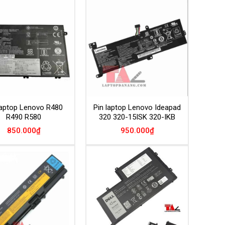
Add to
Add to
Wishlist
Wishlist
laptop Lenovo R480
Pin laptop Lenovo Ideapad
R490 R580
320 320-15ISK 320-IKB
850.000
₫
950.000
₫
Add to
Add to
Wishlist
Wishlist