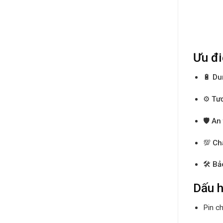
Ưu đi
🔋
Du
⚙️
Tươ
🛡️
An 
💯
Ch
🛠️
Bả
Dấu h
Pin ch