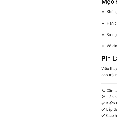
Mẹo s
Không
Hạn c
Sử dụ
Vệ si
Pin L
Việc tha
cao trải 
📞
Cần t
🛠️ Liên 
✔️ Kiểm t
✔️ Lắp đặ
✔️ Giao 