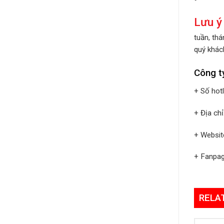
Lưu ý
tuần, th
quý khách
Công t
+ Số hot
+ Địa ch
+ Websit
+ Fanpa
RELA