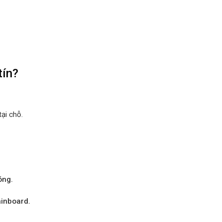
tín?
tại chỗ.
óng.
ainboard.