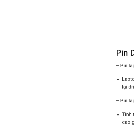
Pin 
– Pin l
Lapto
lại d
– Pin l
Tình 
cao g