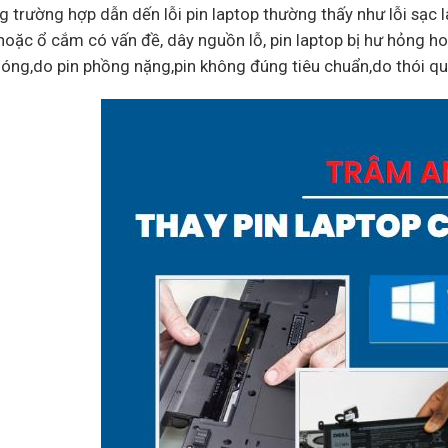
 trường hợp dẫn dến lỗi pin laptop thường thấy như lỗi sạc l
hoặc ổ cắm có vấn đề, dây nguồn lỗ, pin laptop bị hư hỏng ho
óng,do pin phồng nặng,pin không đúng tiêu chuẩn,do thói q