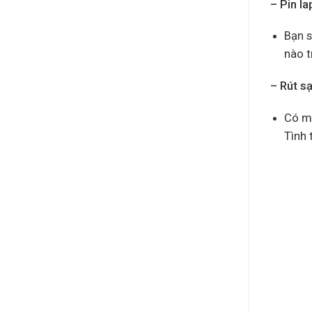
– Pin la
Bạn s
nào t
– Rút s
Có mộ
Tình 