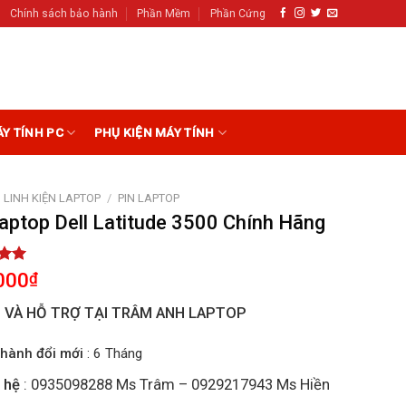
Chính sách bảo hành
Phần Mềm
Phần Cứng
ÁY TÍNH PC
PHỤ KIỆN MÁY TÍNH
LINH KIỆN LAPTOP
/
PIN LAPTOP
Laptop Dell Latitude 3500 Chính Hãng
5.00
000
₫
5
on
I VÀ HỖ TRỢ TẠI TRÂM ANH LAPTOP
r
hành đổi mới
: 6 Tháng
 hệ
: 0935098288 Ms Trâm – 0929217943 Ms Hiền