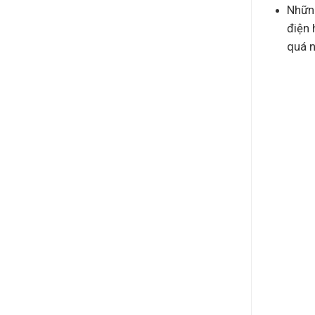
Những
điện 
quá n