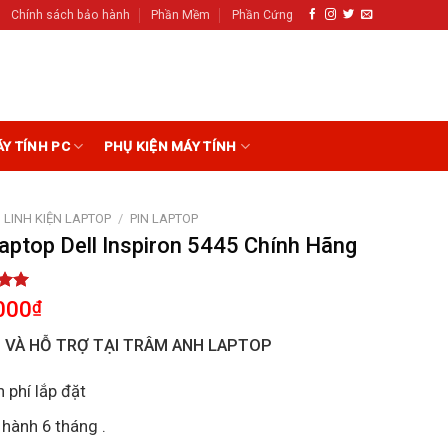
Chính sách bảo hành
Phần Mềm
Phần Cứng
ÁY TÍNH PC
PHỤ KIỆN MÁY TÍNH
LINH KIỆN LAPTOP
/
PIN LAPTOP
aptop Dell Inspiron 5445 Chính Hãng
5.00
000
₫
5
on
I VÀ HỖ TRỢ TẠI TRÂM ANH LAPTOP
r
 phí lắp đặt
hành 6 tháng .