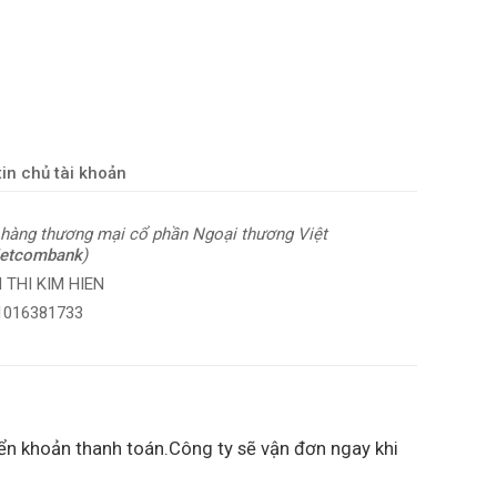
in chủ tài khoản
hàng thương mại cổ phần Ngoại thương Việt
ietcombank
)
 THI KIM HIEN
 1016381733
ển khoản thanh toán.Công ty sẽ vận đơn ngay khi