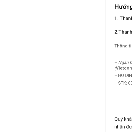
Hướng
1. Thanh
2.Thanh
Thông ti
–
Ngân h
(
Vietco
– HO DI
– STK: 
Quý khác
nhận đư