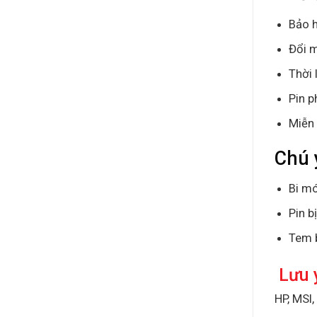
Bảo h
Đổi m
Thời 
Pin p
Miễn 
Chú 
Bi mó
Pin b
Tem 
Lưu 
HP, MSI