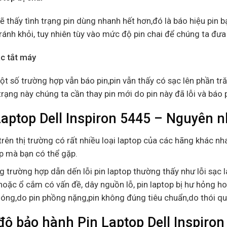
ẽ thấy tình trạng pin dùng nhanh hết hơn,đó là báo hiệu pin bạ
ránh khỏi, tuy nhiên tùy vào mức độ pin chai để chúng ta đưa
ạc tắt máy
t số trường hợp vẫn báo pin,pin vẫn thấy có sạc lên phần tră
trạng này chúng ta cần thay pin mới do pin này đã lỗi và báo 
Laptop Dell Inspiron 5445 – Nguyên n
trên thị trường có rất nhiều loại laptop của các hãng khác nha
p mà bạn có thể gặp.
 trường hợp dẫn dến lỗi pin laptop thường thấy như lỗi sạc l
hoặc ổ cắm có vấn đề, dây nguồn lỗ, pin laptop bị hư hỏng ho
óng,do pin phồng nặng,pin không đúng tiêu chuẩn,do thói q
độ bảo hành Pin Laptop Dell Inspiron