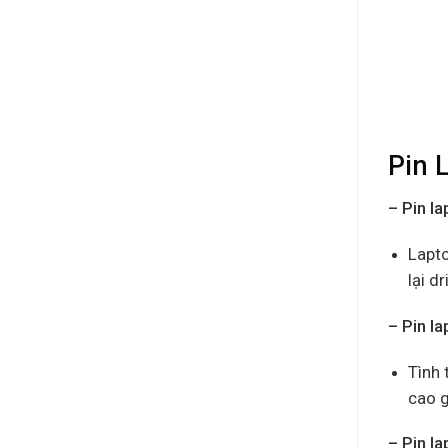
Pin 
– Pin l
Lapto
lại d
– Pin l
Tình 
cao g
– Pin la