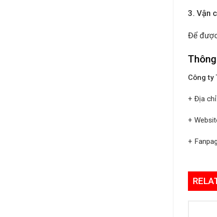
3. Vận 
Để được
Thông 
Công ty
+ Địa ch
+ Websit
+ Fanpa
RELA