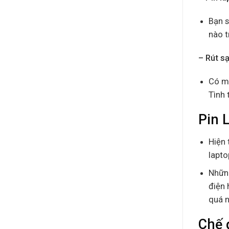
Bạn s
nào t
– Rút s
Có mộ
Tình 
Pin 
Hiện 
lapto
Những
điện 
quá n
Chế 