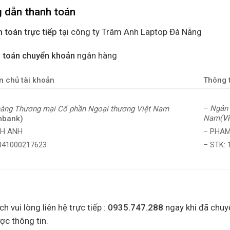
 dẫn thanh toán
 toán trực tiếp
tại công ty Trâm Anh Laptop Đà Nẵng
 toán chuyển khoản
ngân hàng
n chủ tài khoản
Thông t
–
Ngân 
àng Thương mại Cổ phần Ngoại thương Việt Nam
Nam(
V
mbank)
– PHAM
NH ANH
– STK:
0041000217623
h vui lòng liên hệ trực tiếp :
0935.747.288
ngay khi đã chuy
ợc thông tin.