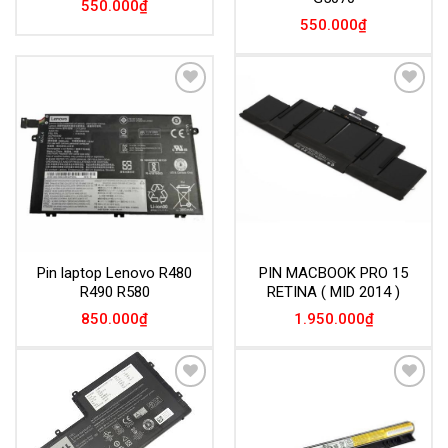
550.000
₫
550.000
₫
Add to
Add to
Wishlist
Wishlist
Pin laptop Lenovo R480
PIN MACBOOK PRO 15
R490 R580
RETINA ( MID 2014 )
850.000
₫
1.950.000
₫
Add to
Add to
Wishlist
Wishlist