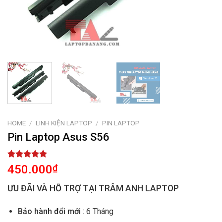
HOME
/
LINH KIỆN LAPTOP
/
PIN LAPTOP
Pin Laptop Asus S56
Rated
1
5.00
450.000
₫
out of 5
based on
ƯU ĐÃI VÀ HỖ TRỢ TẠI TRÂM ANH LAPTOP
customer
rating
Bảo hành đổi mới
: 6 Tháng