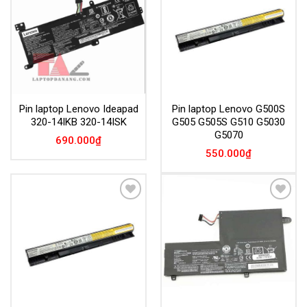
Wishlist
Wishlist
Pin laptop Lenovo Ideapad
Pin laptop Lenovo G500S
320-14IKB 320-14ISK
G505 G505S G510 G5030
G5070
690.000
₫
550.000
₫
Add to
Add to
Wishlist
Wishlist