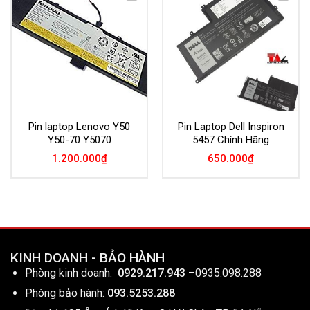
Add to
Add to
Wishlist
Wishlist
Pin laptop Lenovo Y50
Pin Laptop Dell Inspiron
Y50-70 Y5070
5457 Chính Hãng
1.200.000
₫
650.000
₫
KINH DOANH - BẢO HÀNH
Phòng kinh doanh:
0929.217.943
–
0935.098.288
Phòng bảo hành:
093.5253.288