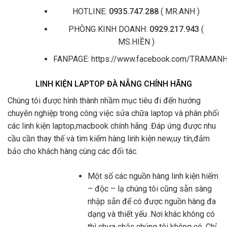
HOTLINE:
0935.747.288
( MR.ANH )
PHÒNG KINH DOANH:
0929.217.943
(
MS.HIỀN )
FANPAGE: https://www.facebook.com/TRAMA
LINH KIỆN LAPTOP ĐÀ NẴNG CHÍNH HÃNG
Chúng tôi được hình thành nhầm mục tiêu đi đến hướng
chuyên nghiệp trong công việc sửa chữa laptop và phân phối
các linh kiện laptop,macbook chính hãng .Đáp ứng được nhu
cầu cần thay thế và tìm kiếm hàng linh kiện new,uy tín,đảm
bảo cho khách hàng cùng các đối tác.
Một số các nguồn hàng linh kiện hiếm
– độc – lạ chúng tôi cũng sẵn sàng
nhập sẵn để có được nguồn hàng đa
dạng và thiết yếu .Nơi khác không có
thì chưa chắc chúng tôi không có. Chỉ