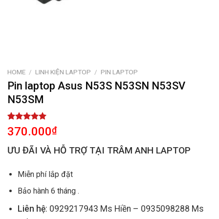
HOME
/
LINH KIỆN LAPTOP
/
PIN LAPTOP
Pin laptop Asus N53S N53SN N53SV
N53SM
Rated
1
5.00
370.000
₫
out of 5
based on
ƯU ĐÃI VÀ HỖ TRỢ TẠI TRÂM ANH LAPTOP
customer
rating
Miễn phí lắp đặt
Bảo hành 6 tháng .
Liên hệ
: 0929217943 Ms Hiền – 0935098288 Ms