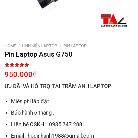
HOME
/
LINH KIỆN LAPTOP
/
PIN LAPTOP
Pin Laptop Asus G750
Rated
1
5.00
950.000
₫
out of 5
based on
ƯU ĐÃI VÀ HỖ TRỢ TẠI TRÂM ANH LAPTOP
customer
rating
Miễn phí lắp đặt
Bảo hành 6 tháng .
Liên hệ CSKH
: 0935.747.288
Email
: hodinhanh1988@gmail.com