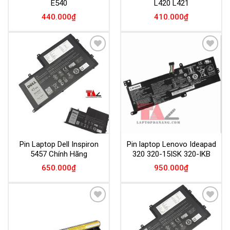
E540
L420 L421
440.000
₫
410.000
₫
Add to
Add to
Wishlist
Wishlist
Pin Laptop Dell Inspiron
Pin laptop Lenovo Ideapad
5457 Chính Hãng
320 320-15ISK 320-IKB
650.000
₫
950.000
₫
Add to
Add to
Wishlist
Wishlist