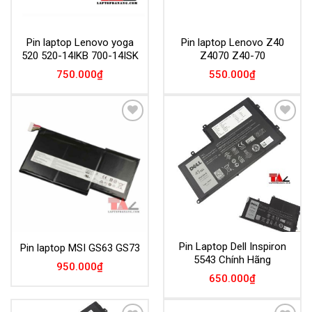
Pin laptop Lenovo yoga
Pin laptop Lenovo Z40
520 520-14IKB 700-14ISK
Z4070 Z40-70
750.000
₫
550.000
₫
Add to
Add to
Wishlist
Wishlist
Pin Laptop Dell Inspiron
Pin laptop MSI GS63 GS73
5543 Chính Hãng
950.000
₫
650.000
₫