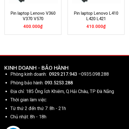
Pin laptop Lenovo V360
Pin laptop Lenovo L410
V370 V570
L420 L421
400.000
₫
410.000
₫
KINH DOANH - BẢO HÀNH
Phòng kinh doanh:
0929.217.943
–
0935.098.288
Phòng bảo hành:
093.5253.288
Địa chỉ: 185 Ông Ích Khiêm, Q.Hải Châu, TP Đà Nẵng
Thời gian làm việc:
Từ thứ 2 đến thứ 7: 8h - 21h
Chủ nhật: 8h - 18h