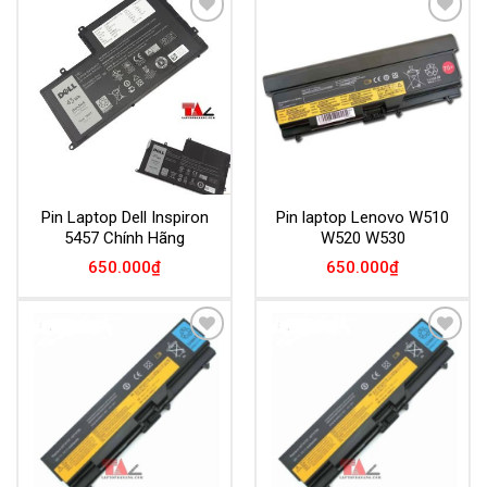
Add to
Add to
Wishlist
Wishlist
Pin Laptop Dell Inspiron
Pin laptop Lenovo W510
5457 Chính Hãng
W520 W530
650.000
₫
650.000
₫
Add to
Add to
Wishlist
Wishlist