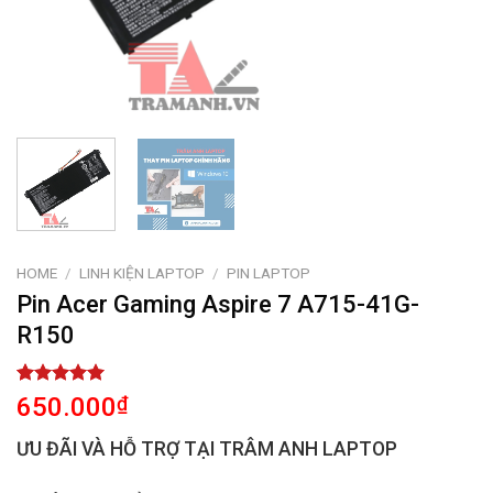
HOME
/
LINH KIỆN LAPTOP
/
PIN LAPTOP
Pin Acer Gaming Aspire 7 A715-41G-
R150
Rated
1
5.00
650.000
₫
out of 5
based on
ƯU ĐÃI VÀ HỖ TRỢ TẠI TRÂM ANH LAPTOP
customer
rating