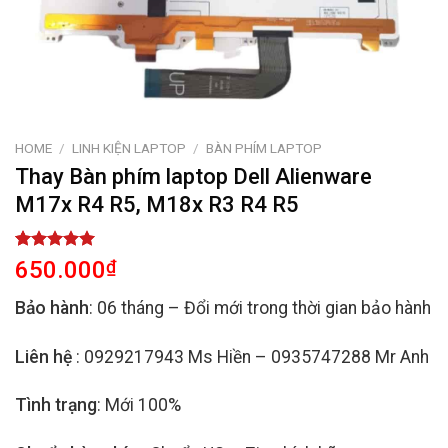
HOME
/
LINH KIỆN LAPTOP
/
BÀN PHÍM LAPTOP
Thay Bàn phím laptop Dell Alienware
M17x R4 R5, M18x R3 R4 R5
Rated
2
5.00
650.000
₫
out of 5
based on
Bảo hành
: 06 tháng – Đổi mới trong thời gian bảo hành
customer
ratings
Liên hệ
: 0929217943 Ms Hiền – 0935747288 Mr Anh
Tình trạng
: Mới 100%