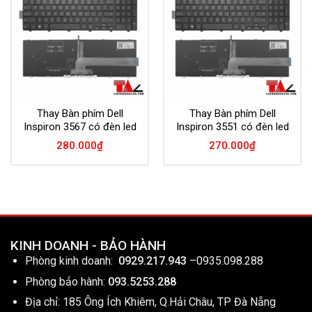
Wishlist
Wishlist
Thay Bàn phím Dell
Thay Bàn phím Dell
Inspiron 3567 có đèn led
Inspiron 3551 có đèn led
280.000
₫
270.000
₫
KINH DOANH - BẢO HÀNH
Phòng kinh doanh:
0929.217.943
–
0935.098.288
Phòng bảo hành:
093.5253.288
Địa chỉ: 185 Ông Ích Khiêm, Q.Hải Châu, TP Đà Nẵng