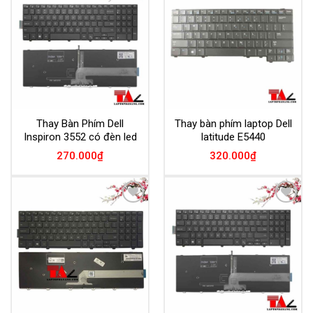
Add to
Add to
Wishlist
Wishlist
Thay Bàn Phím Dell
Thay bàn phím laptop Dell
Inspiron 3552 có đèn led
latitude E5440
270.000
₫
320.000
₫
Add to
Add to
Wishlist
Wishlist