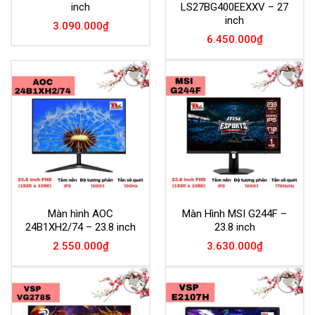
inch
LS27BG400EEXXV – 27
inch
3.090.000
₫
6.450.000
₫
Add to
Add to
Wishlist
Wishlist
Màn hình AOC
Màn Hình MSI G244F –
24B1XH2/74 – 23.8 inch
23.8 inch
2.550.000
₫
3.630.000
₫
Add to
Add to
Wishlist
Wishlist