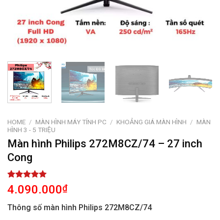
HOME
/
MÀN HÌNH MÁY TÍNH PC
/
KHOẢNG GIÁ MÀN HÌNH
/
MÀN
HÌNH 3 - 5 TRIỆU
Màn hình Philips 272M8CZ/74 – 27 inch
Cong
Rated
1
5.00
4.090.000
₫
out of 5
based on
Thông số màn hình Philips 272M8CZ/74
customer
rating