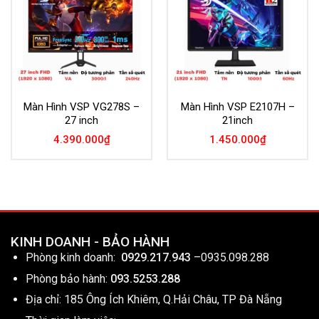
Màn Hình VSP VG278S –
Màn Hình VSP E2107H –
27 inch
21inch
4.390.000
₫
1.450.000
₫
KINH DOANH - BẢO HÀNH
Phòng kinh doanh:
0929.217.943
–
0935.098.288
Phòng bảo hành:
093.5253.288
Địa chỉ: 185 Ông Ích Khiêm, Q.Hải Châu, TP Đà Nẵng