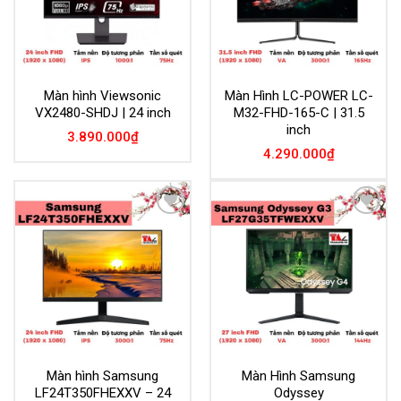
Màn hình Viewsonic
Màn Hình LC-POWER LC-
VX2480-SHDJ | 24 inch
M32-FHD-165-C | 31.5
inch
3.890.000
₫
4.290.000
₫
Add to
Add to
Wishlist
Wishlist
Màn hình Samsung
Màn Hình Samsung
LF24T350FHEXXV – 24
Odyssey