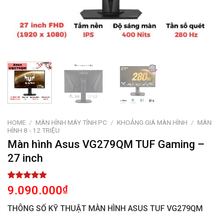
HOME
/
MÀN HÌNH MÁY TÍNH PC
/
KHOẢNG GIÁ MÀN HÌNH
/
MÀN
HÌNH 8 - 12 TRIỆU
Màn hình Asus VG279QM TUF Gaming –
27 inch
Rated
1
5.00
9.090.000
₫
out of 5
based on
THÔNG SỐ KỸ THUẬT MÀN HÌNH ASUS TUF VG279QM
customer
rating