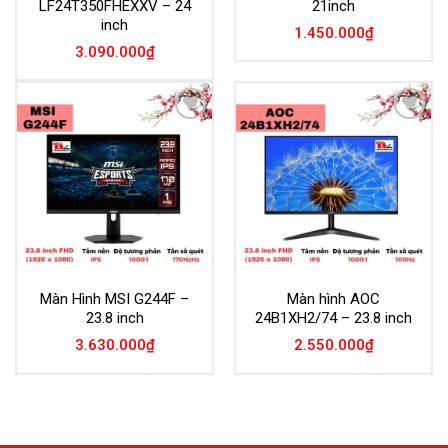
LF24T350FHEXXV – 24
21inch
inch
1.450.000
₫
3.090.000
₫
Add to
Add to
Wishlist
Wishlist
Màn Hình MSI G244F –
Màn hình AOC
23.8 inch
24B1XH2/74 – 23.8 inch
3.630.000
₫
2.550.000
₫