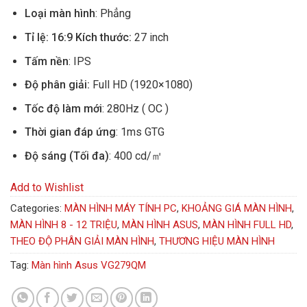
Loại màn hình
: Phẳng
Tỉ lệ: 16:9 Kích thước:
27 inch
Tấm nền
: IPS
Độ phân giải:
Full HD (1920×1080)
Tốc độ làm mới
: 280Hz ( OC )
Thời gian đáp ứng
: 1ms GTG
Độ sáng (Tối đa)
: 400 cd/㎡
Add to Wishlist
Categories:
MÀN HÌNH MÁY TÍNH PC
,
KHOẢNG GIÁ MÀN HÌNH
,
MÀN HÌNH 8 - 12 TRIỆU
,
MÀN HÌNH ASUS
,
MÀN HÌNH FULL HD
,
THEO ĐỘ PHÂN GIẢI MÀN HÌNH
,
THƯƠNG HIỆU MÀN HÌNH
Tag:
Màn hình Asus VG279QM