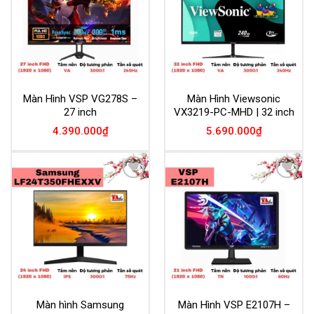
Màn Hình VSP VG278S –
Màn Hình Viewsonic
27 inch
VX3219-PC-MHD | 32 inch
4.390.000
₫
5.690.000
₫
Add to
Add to
Wishlist
Wishlist
Màn hình Samsung
Màn Hình VSP E2107H –