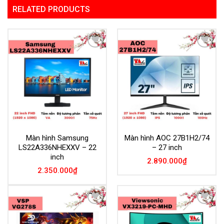
RELATED PRODUCTS
Add to
Add to
Wishlist
Wishlist
Màn hình Samsung
Màn hình AOC 27B1H2/74
LS22A336NHEXXV – 22
– 27 inch
inch
2.890.000
₫
2.350.000
₫
Add to
Add to
Wishlist
Wishlist