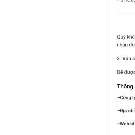
– STK: 
Quý khác
nhận đư
3. Vận 
Để được
Thông 
–
Công t
–
Địa chỉ
–
Websit