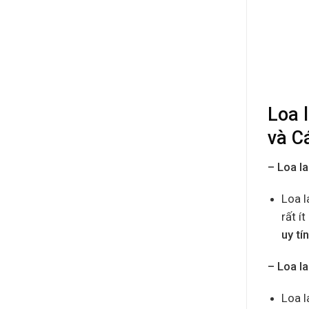
Loa 
và C
– Loa l
Loa l
rất í
uy tí
– Loa l
Loa l