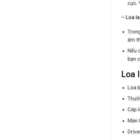
cực. 
– Loa l
Trong
âm th
Nếu c
bạn c
Loa 
Loa b
Thườ
Cáp l
Màn l
Drive