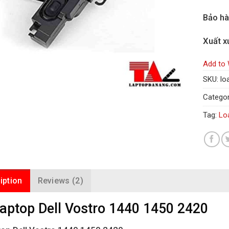
Bảo h
Xuất x
Add to 
SKU:
lo
Categor
Tag:
Lo
iption
Reviews (2)
laptop Dell Vostro 1440 1450 2420