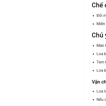
Chế 
Đổi m
Miễn 
Chú 
Màn l
Loa b
Tem 
Loa b
Vận ch
Loa l
Nếu q