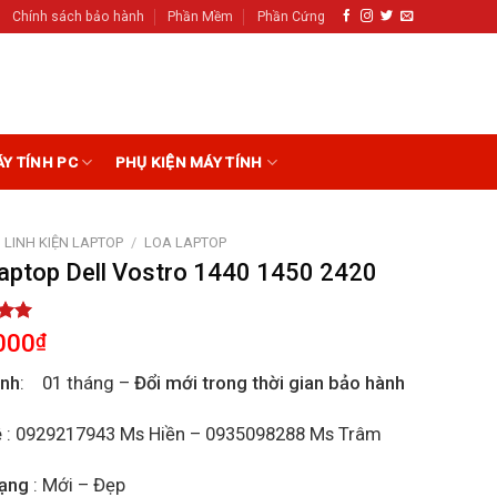
Chính sách bảo hành
Phần Mềm
Phần Cứng
ÁY TÍNH PC
PHỤ KIỆN MÁY TÍNH
LINH KIỆN LAPTOP
/
LOA LAPTOP
laptop Dell Vostro 1440 1450 2420
5.00
000
₫
5
on
ành
: 01 tháng –
Đổi mới trong thời gian bảo hành
r
ệ
: 0929217943 Ms Hiền – 0935098288 Ms Trâm
rạng
: Mới – Đẹp