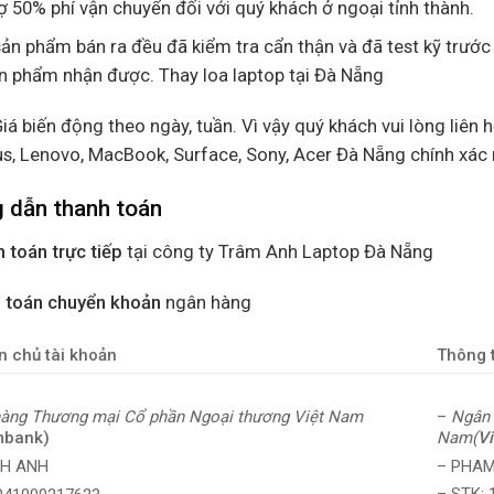
ợ 50% phí vận chuyển đối với quý khách ở ngoại tỉnh thành.
ản phẩm bán ra đều đã kiểm tra cẩn thận và đã test kỹ trước
n phẩm nhận được. Thay loa laptop tại Đà Nẵng
Giá biến động theo ngày, tuần. Vì vậy quý khách vui lòng liên h
us, Lenovo, MacBook, Surface, Sony, Acer Đà Nẵng chính xác
 dẫn thanh toán
 toán trực tiếp
tại công ty Trâm Anh Laptop Đà Nẵng
 toán chuyển khoản
ngân hàng
n chủ tài khoản
Thông t
–
Ngân 
àng Thương mại Cổ phần Ngoại thương Việt Nam
Nam(
V
mbank)
– PHAM
NH ANH