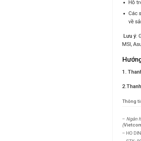
Hỗ tr
Các s
về sả
Lưu ý
: 
MSI, As
Hướng
1. Thanh
2.Thanh
Thông ti
–
Ngân h
(
Vietco
– HO DI