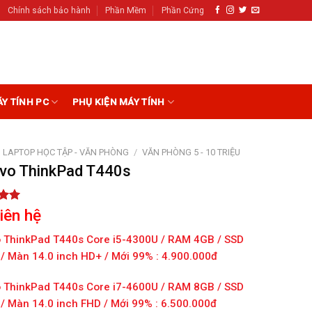
Chính sách bảo hành
Phần Mềm
Phần Cứng
ÁY TÍNH PC
PHỤ KIỆN MÁY TÍNH
LAPTOP HỌC TẬP - VĂN PHÒNG
/
VĂN PHÒNG 5 - 10 TRIỆU
vo ThinkPad T440s
5.00
liên hệ
5
on
 ThinkPad T440s Core i5-4300U / RAM 4GB / SSD
r
/ Màn 14.0 inch HD+ / Mới 99% : 4.900.000đ
 ThinkPad T440s Core i7-4600U / RAM 8GB / SSD
/ Màn 14.0 inch FHD / Mới 99% : 6.500.000đ