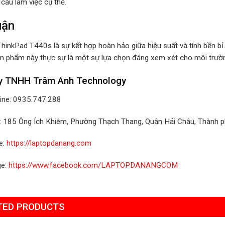
cầu làm việc cụ thể.
uận
inkPad T440s là sự kết hợp hoàn hảo giữa hiệu suất và tính bền bỉ. 
ản phẩm này thực sự là một sự lựa chọn đáng xem xét cho môi trườn
y TNHH Trâm Anh Technology
line: 0935.747.288
ỉ: 185 Ông Ích Khiêm, Phường Thạch Thang, Quận Hải Châu, Thành 
e:
https://laptopdanang.com
ge:
https://www.facebook.com/LAPTOPDANANGCOM
TED PRODUCTS