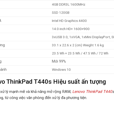
4GB DDR3L 1600MHz
SSD 120GB
A
Intel HD Graphics 4400
14.0 inch HD+ 1600×900
3xUSB 3.0, 1xVGA, 1xMini DisplayPort, 
ợng
33.1 x 22.6 x 2 (cm) Weight 1.6 kg
23.5 Wh + 23.5 Wh / 47.5 Wh / 72 Wh
g
Mới 99%
hành
Windows 10
o ThinkPad T440s Hiệu suất ấn tượng
i xử lý mạnh mẽ và khả năng mở rộng RAM,
Lenovo ThinkPad T440
ng, từ công việc văn phòng đến xử lý đa phương tiện.