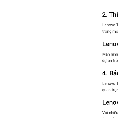
2. Th
Lenovo Th
trong môi
Lenov
Màn hình
dự án trở
4. Bả
Lenovo T
quan trọ
Lenov
Với nhiều