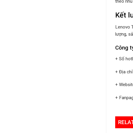
theo nhu 
Kết l
Lenovo Th
lượng, s
Công t
+ Số hot
+ Địa ch
+ Websit
+ Fanpa
RELA