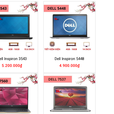
Add to
Add to
Wishlist
Wishlist
ell Inspiron 3543
Dell Inspiron 5448
5.200.000
₫
4.900.000
₫
Add to
Add to
Wishlist
Wishlist