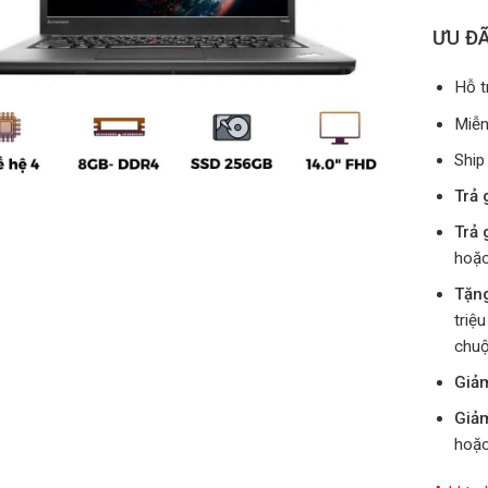
ƯU ĐÃ
Hỗ t
Miễn
Ship
Trả 
Trả 
hoặc
Tặn
triệ
chuộ
Giả
Giả
hoặc