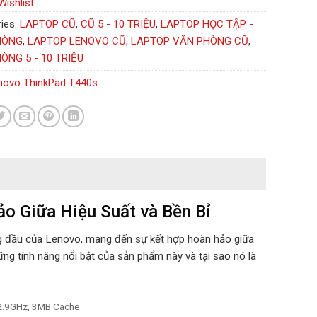
Wishlist
ies:
LAPTOP CŨ
,
CŨ 5 - 10 TRIỆU
,
LAPTOP HỌC TẬP -
HÒNG
,
LAPTOP LENOVO CŨ
,
LAPTOP VĂN PHÒNG CŨ
,
ÒNG 5 - 10 TRIỆU
novo ThinkPad T440s
o Giữa Hiệu Suất và Bền Bỉ
g đầu của Lenovo, mang đến sự kết hợp hoàn hảo giữa
hững tính năng nổi bật của sản phẩm này và tại sao nó là
 2.9GHz, 3MB Cache