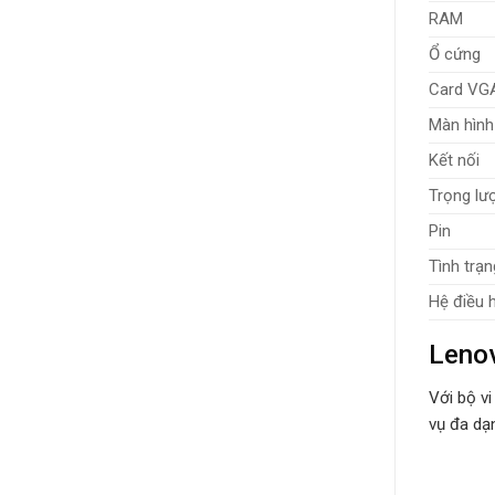
RAM
Ổ cứng
Card VG
Màn hình
Kết nối
Trọng lư
Pin
Tình trạn
Hệ điều 
Lenov
Với bộ v
vụ đa dạ