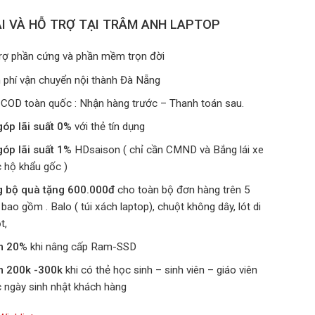
I VÀ HỖ TRỢ TẠI TRÂM ANH LAPTOP
rợ phần cứng và phần mềm trọn đời
 phí vận chuyển nội thành Đà Nẵng
 COD toàn quốc : Nhận hàng trước – Thanh toán sau.
góp lãi suất 0%
với thẻ tín dụng
góp lãi suất 1%
HDsaison ( chỉ cần CMND và Bắng lái xe
 hộ khẩu gốc )
g bộ quà tặng 600.000đ
cho toàn bộ đơn hàng trên 5
u bao gồm . Balo ( túi xách laptop), chuột không dây, lót di
t,
m 20%
khi nâng cấp Ram-SSD
m 200k -300k
khi có thẻ học sinh – sinh viên – giáo viên
 ngày sinh nhật khách hàng