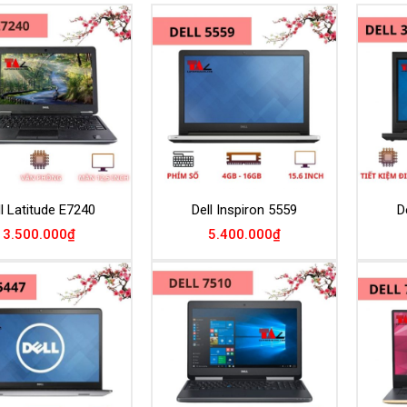
Add to
Add to
Wishlist
Wishlist
ll Latitude E7240
Dell Inspiron 5559
D
3.500.000
₫
5.400.000
₫
Add to
Add to
Wishlist
Wishlist