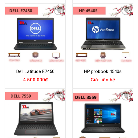
Add to
Add to
Wishlist
Wishlist
Dell Latitude E7450
HP probook 4540s
4.500.000
₫
Giá: liên hệ
Add to
Add to
Wishlist
Wishlist