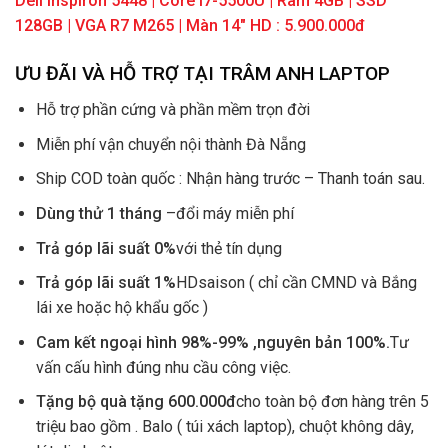
Dell Inspiron 5448 | Core i7-5500U | Ram 4GB | SSD
128GB | VGA R7 M265 | Màn 14″ HD : 5.900.000đ
ƯU ĐÃI VÀ HỖ TRỢ TẠI TRÂM ANH LAPTOP
Hỗ trợ phần cứng và phần mềm trọn đời
Miễn phí vận chuyển nội thành Đà Nẵng
Ship COD toàn quốc : Nhận hàng trước – Thanh toán sau.
Dùng thử 1 tháng
–đổi máy miễn phí
Trả góp lãi suất 0%
với thẻ tín dụng
Trả góp lãi suất 1%
HDsaison ( chỉ cần CMND và Bắng
lái xe hoặc hộ khẩu gốc )
Cam kết ngoại hình 98%-99% ,nguyên bản 100%.
Tư
vấn cấu hình đúng nhu cầu công việc.
Tặng bộ quà tặng 600.000đ
cho toàn bộ đơn hàng trên 5
triệu bao gồm . Balo ( túi xách laptop), chuột không dây,