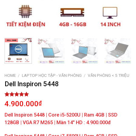
HOME
/
LAPTOP HỌC TẬP - VĂN PHÒNG
/
VĂN PHÒNG < 5 TRIỆU
Dell Inspiron 5448
Rated
1
5.00
4.900.000
₫
out of 5
based on
Dell Inspiron 5448 | Core i5-5200U | Ram 4GB | SSD
customer
rating
128GB | VGA R7 M265 | Màn 14″ HD : 4.900.000đ