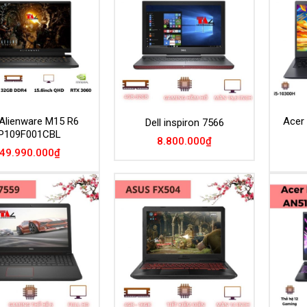
Add to
Add to
Wishlist
Wishlist
 Alienware M15 R6
Acer
Dell inspiron 7566
P109F001CBL
8.800.000
₫
49.990.000
₫
Add to
Add to
Wishlist
Wishlist