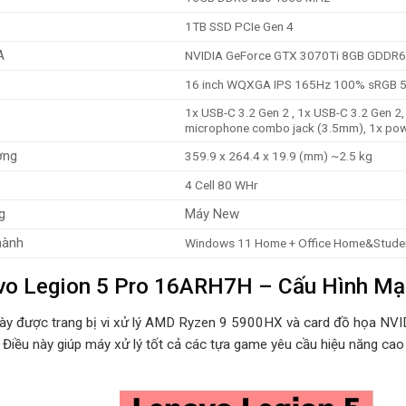
1TB SSD PCIe Gen 4
A
NVIDIA GeForce GTX 3070Ti 8GB GDDR6
16 inch WQXGA IPS 165Hz 100% sRGB 5
1x USB-C 3.2 Gen 2 , 1x USB-C 3.2 Gen 2,
microphone combo jack (3.5mm), 1x pow
ợng
359.9 x 264.4 x 19.9 (mm) ~2.5 kg
4 Cell 80 WHr
g
Máy New
hành
Windows 11 Home + Office Home&Stude
vo Legion 5 Pro 16ARH7H – Cấu Hình Mạ
ày được trang bị vi xử lý AMD Ryzen 9 5900HX và card đồ họa NV
i. Điều này giúp máy xử lý tốt cả các tựa game yêu cầu hiệu năng ca