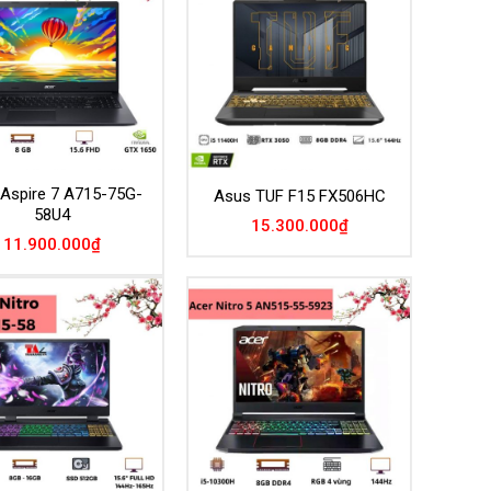
Add to
Add to
Wishlist
Wishlist
 Aspire 7 A715-75G-
Asus TUF F15 FX506HC
58U4
15.300.000
₫
11.900.000
₫
Add to
Add to
Wishlist
Wishlist