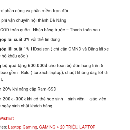
rợ phần cứng và phần mềm trọn đời
 phí vận chuyển nội thành Đà Nẵng
 COD toàn quốc : Nhận hàng trước – Thanh toán sau.
góp lãi suất 0%
với thẻ tín dụng
góp lãi suất 1%
HDsaison ( chỉ cần CMND và Bắng lái xe
 hộ khẩu gốc )
g bộ quà tặng 600.000đ
cho toàn bộ đơn hàng trên 5
u bao gồm . Balo ( túi xách laptop), chuột không dây, lót di
t,
m 20%
khi nâng cấp Ram-SSD
m 200k -300k
khi có thẻ học sinh – sinh viên – giáo viên
 ngày sinh nhật khách hàng
Wishlist
ies:
Laptop Gaming
,
GAMING > 20 TRIỆU
,
LAPTOP