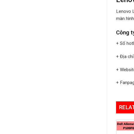
Lenovo L
màn hình 
Công t
+ Số hot
+ Địa ch
+ Websit
+ Fanpa
RELA