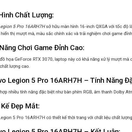
Hình Chất Lượng:
Legion 5 Pro 16ARH7H
sở hữu màn hình 16-inch QXGA với tốc độ là
hiển thị mượt mà, màu sắc chính xác và trải nghiệm chơi game đỉnh
Năng Chơi Game Đỉnh Cao:
 đồ họa GeForce RTX 3070, laptop này có khả năng xử lý mượt mà cá
 chất lượng cao.
o Legion 5 Pro 16ARH7H – Tính Năng Đặ
 hợp nhiều tính năng đặc biệt như bàn phím RGB, âm thanh Dolby Atm
 Kế Đẹp Mắt:
egion 5 Pro 16ARH7H có thiết kế thời trang với chất liệu chất lượ
o Legion 5 Pro 16ARH7H – Kết Luận: