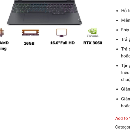
Hỗ t
Miễn
Ship
Trả 
Trả 
hoặc
Tặn
triệ
chuộ
Giả
Giả
hoặc
Add to 
Categor