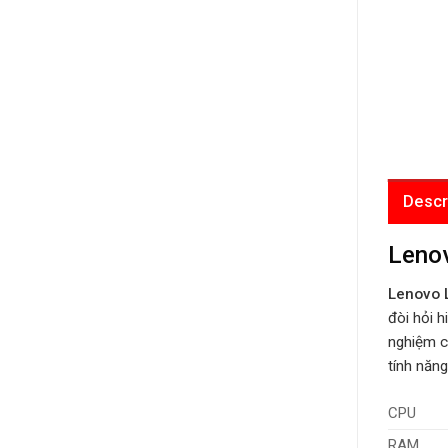
Descr
Lenov
Lenovo 
đòi hỏi 
nghiệm ch
tính năng
CPU
RAM