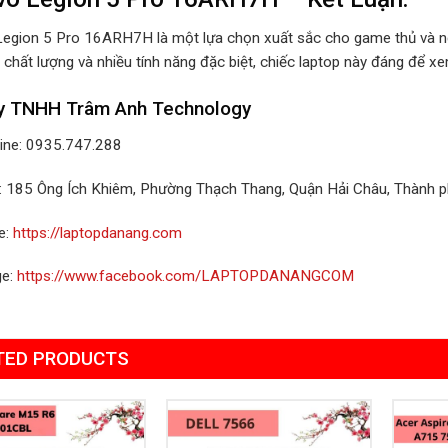
egion 5 Pro 16ARH7H là một lựa chọn xuất sắc cho game thủ và ngư
chất lượng và nhiều tính năng đặc biệt, chiếc laptop này đáng để xem
y TNHH Trâm Anh Technology
line: 0935.747.288
ỉ: 185 Ông Ích Khiêm, Phường Thạch Thang, Quận Hải Châu, Thành 
e:
https://laptopdanang.com
ge:
https://www.facebook.com/LAPTOPDANANGCOM
TED PRODUCTS