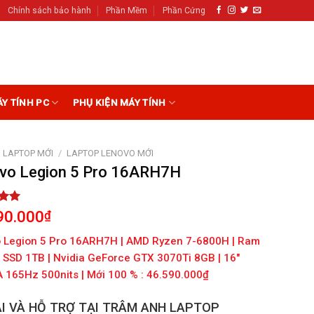
Chính sách bảo hành
Phần Mềm
Phần Cứng
ÁY TÍNH PC
PHỤ KIỆN MÁY TÍNH
LAPTOP MỚI
/
LAPTOP LENOVO MỚI
vo Legion 5 Pro 16ARH7H
5.00
90.000
₫
5
on
 Legion 5 Pro 16ARH7H | AMD Ryzen 7-6800H | Ram
r
| SSD 1TB | Nvidia GeForce GTX 3070Ti 8GB | 16″
165Hz 500nits | Mới 100 % : 46.590.000₫
I VÀ HỖ TRỢ TẠI TRÂM ANH LAPTOP