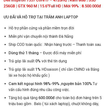
Dell Inspiron 7557 Core I7 – 4720HQ | Ram 8GB | SSD
256GB | GTX 960 M | 15.6″Full HD | Mới 99% : 8.500.000đ
ƯU ĐÃI VÀ HỖ TRỢ TẠI TRÂM ANH LAPTOP
Hỗ trợ phần cứng và phần mềm trọn đời
Miễn phí vận chuyển nội thành Đà Nẵng
Ship COD toàn quốc : Nhận hàng trước – Thanh toán sau.
Dùng thử 1 tháng
– Được đổi máy miễn phí
Trả góp lãi suất
0%
với thẻ tín dụng
Trả góp lãi suất
1%
HDsaison ( chỉ cần CMND và Bắng
lái xe hoặc hộ khẩu gốc )
Cam kết ngoại hình 98%-99%
,
nguyên bản 100%
.Tư
vấn cấu hình đúng nhu cầu công việc.
Tặng bộ quà tặng
600.000đ
cho toàn bộ đơn hàng trên 5
triệu bao gồm . Balo ( túi xách laptop), chuột không dây,