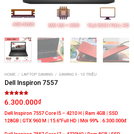
HOME
/
LAPTOP GAMING
/
GAMING 5 - 10 TRIỆU
Dell Inspiron 7557
Rated
1
5.00
6.300.000
₫
out of 5
based on
Dell Inspiron 7557 Core I5 – 4210 H | Ram 4GB | SSD
customer
rating
128GB | GTX 960 M | 15.6″Full HD | Mới 99% : 6.300.000đ