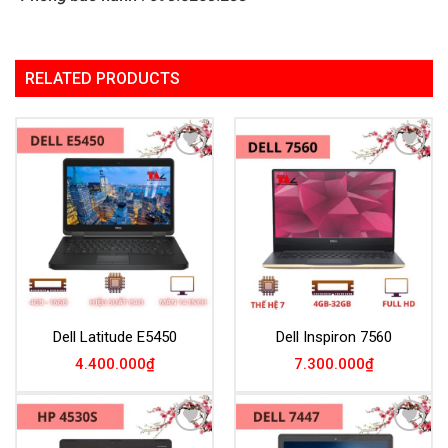
RELATED PRODUCTS
Add to
Add to
Wishlist
Wishlist
Dell Latitude E5450
Dell Inspiron 7560
4.400.000
₫
7.300.000
₫
Add to
Add to