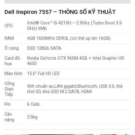
Dell Inspiron 7557 – THÔNG SỐ KỸ THUẬT
Intel® Core™ i5-4210H – 2.9Ghz (Turbo Boot 3.5
CPU
GHz) 6Mb
RAM
4GB 1600MHz DDR3L (có thể up lên 16GB)
Ổ cứng
SSD 128Gb SATA
Card đồ
Nvidia Geforce GTX 960M 4GB + Intel Graphic HD
họa
4600
Màn hình
15.6″ Full HD LED
Cổng
Wifi chuẩn ac,LAN gigabit,Bluetooth, USB 3.0, thẻ
Giao
nhớ SD, khe SSD M.2 SATA, HDMI
Tiếp
Pin
6 Cells
Cân
2.5kg
nặng