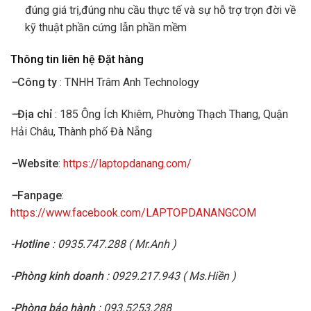
đúng giá trị,đúng nhu cầu thực tế và sự hỗ trợ trọn đời về
kỹ thuật phần cứng lẫn phần mềm
Thông tin liên hệ Đặt hàng
–
Công ty
: TNHH Trâm Anh Technology
–
Địa chỉ
: 185 Ông Ích Khiêm, Phường Thạch Thang, Quận
Hải Châu, Thành phố Đà Nẵng
–
Website
:
https://laptopdanang.com/
–
Fanpage
:
https://www.facebook.com/LAPTOPDANANGCOM
-Hotline
: 0935.747.288 ( Mr.Anh )
-Phòng kinh doanh
: 0929.217.943 ( Ms.Hiền )
-Phòng bảo hành
: 093.5253.288