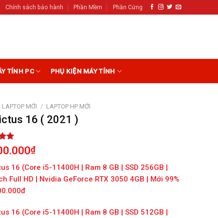
Chính sách bảo hành
Phần Mềm
Phần Cứng
ÁY TÍNH PC
PHỤ KIỆN MÁY TÍNH
LAPTOP MỚI
/
LAPTOP HP MỚI
ctus 16 ( 2021 )
5.00
00.000
₫
5
on
tus 16 (Core i5-11400H | Ram 8 GB | SSD 256GB |
r
nch Full HD | Nvidia GeForce RTX 3050 4GB | Mới 99%
300.000đ
tus 16 (Core i5-11400H | Ram 8 GB | SSD 512GB |