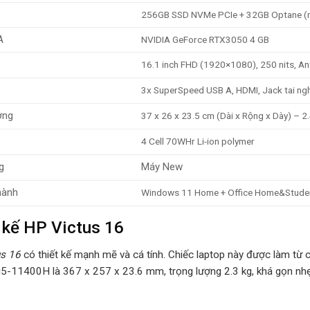
256GB SSD NVMe PCIe + 32GB Optane (n
A
NVIDIA GeForce RTX3050 4 GB
16.1 inch FHD (1920×1080), 250 nits, Ant
3x SuperSpeed USB A, HDMI, Jack tai ng
ợng
37 x 26 x 23.5 cm (Dài x Rộng x Dày) – 2
4 Cell 70WHr Li-ion polymer
g
Máy New
hành
Windows 11 Home + Office Home&Stude
 kế HP Victus 16
s 16
có thiết kế mạnh mẽ và cá tính. Chiếc laptop này được làm từ 
i5-11400H là 367 x 257 x 23.6 mm, trọng lượng 2.3 kg, khá gọn nhẹ