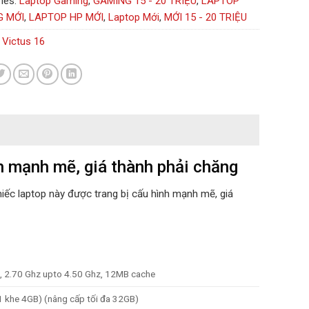
ies:
Laptop Gaming
,
GAMING 15 - 20 TRIỆU
,
LAPTOP
G MỚI
,
LAPTOP HP MỚI
,
Laptop Mới
,
MỚI 15 - 20 TRIỆU
 Victus 16
nh mạnh mẽ, giá thành phải chăng
ếc laptop này được trang bị cấu hình mạnh mẽ, giá
, 2.70 Ghz upto 4.50 Ghz, 12MB cache
 khe 4GB) (nâng cấp tối đa 32GB)