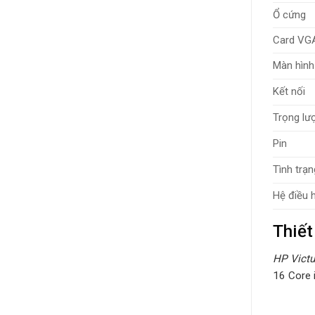
Ổ cứng
Card VG
Màn hình
Kết nối
Trọng lư
Pin
Tình trạn
Hệ điều 
Thiết
HP Victu
16 Core 