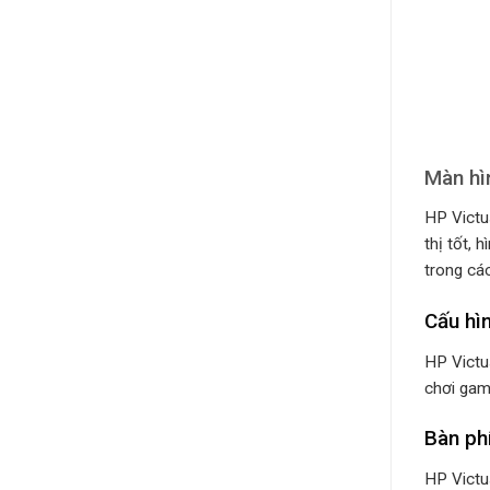
Màn hì
HP Victu
thị tốt, 
trong cá
Cấu hì
HP Victu
chơi gam
Bàn ph
HP Victu