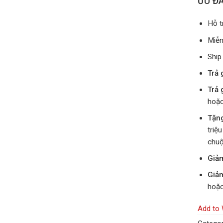
ƯU ĐÃ
Hỗ t
Miễn
Ship
Trả 
Trả 
hoặc
Tặn
triệ
chuộ
Giả
Giả
hoặc
Add to 