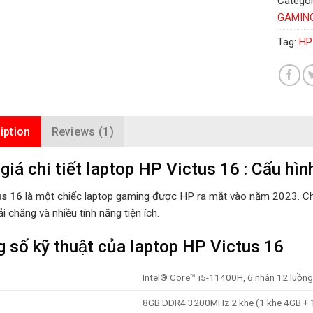
Categor
GAMIN
Tag:
HP
iption
Reviews (1)
giá chi tiết laptop HP Victus 16 : Cấu hì
us 16
là một chiếc laptop gaming được HP ra mắt vào năm 2023. Chi
i chăng và nhiều tính năng tiện ích.
 số kỹ thuật của laptop HP Victus 16
Intel® Core™ i5-11400H, 6 nhân 12 luồng
8GB DDR4 3200MHz 2 khe (1 khe 4GB + 1