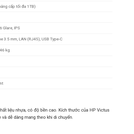
âng cấp tối đa 1TB)
i Glare, IPS
he 3.5 mm, LAN (RJ45), USB Type-C
.46 kg
nt
chất liệu nhựa, có độ bền cao. Kích thước của HP Victus
 và dễ dàng mang theo khi di chuyển.