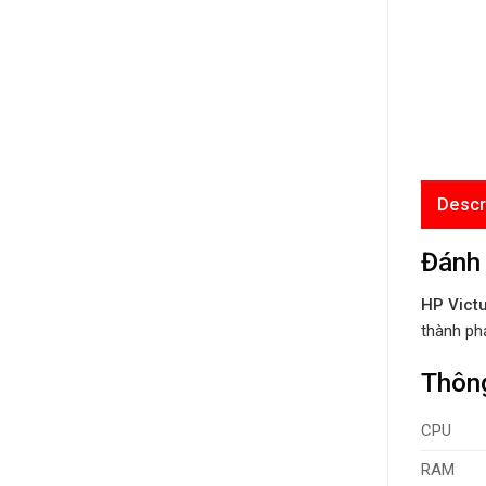
Descr
Đánh 
HP Vict
thành phả
Thông
CPU
RAM