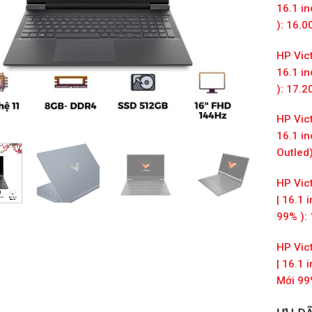
16.1 i
): 16.
HP Vic
16.1 i
): 17.
HP Vic
16.1 i
Outled
HP Vic
| 16.1 
99% ):
HP Vic
| 16.1 
Mới 99