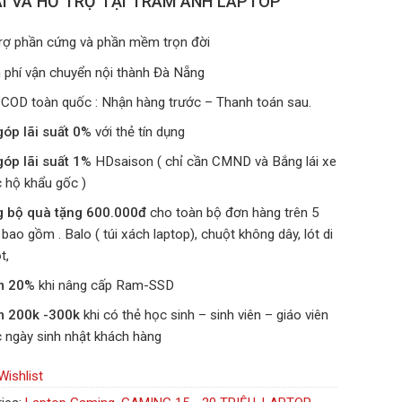
I VÀ HỖ TRỢ TẠI TRÂM ANH LAPTOP
rợ phần cứng và phần mềm trọn đời
 phí vận chuyển nội thành Đà Nẵng
 COD toàn quốc : Nhận hàng trước – Thanh toán sau.
góp lãi suất 0%
với thẻ tín dụng
góp lãi suất 1%
HDsaison ( chỉ cần CMND và Bắng lái xe
 hộ khẩu gốc )
g bộ quà tặng 600.000đ
cho toàn bộ đơn hàng trên 5
u bao gồm . Balo ( túi xách laptop), chuột không dây, lót di
t,
m 20%
khi nâng cấp Ram-SSD
m 200k -300k
khi có thẻ học sinh – sinh viên – giáo viên
 ngày sinh nhật khách hàng
Wishlist