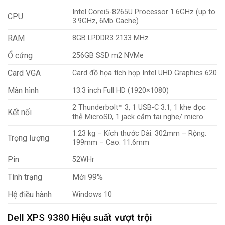
Intel Corei5-8265U Processor 1.6GHz (up to
CPU
3.9GHz, 6Mb Cache)
RAM
8GB LPDDR3 2133 MHz
Ổ cứng
256GB SSD m2 NVMe
Card VGA
Card đồ họa tích hợp Intel UHD Graphics 620
Màn hình
13.3 inch Full HD (1920×1080)
2 Thunderbolt™ 3, 1 USB-C 3.1, 1 khe đọc
Kết nối
thẻ MicroSD, 1 jack cắm tai nghe/ micro
1.23 kg – Kích thước Dài: 302mm – Rộng:
Trọng lượng
199mm – Cao: 11.6mm
Pin
52WHr
Tình trạng
Mới 99%
Hệ điều hành
Windows 10
Dell XPS 9380 Hiệu suất vượt trội