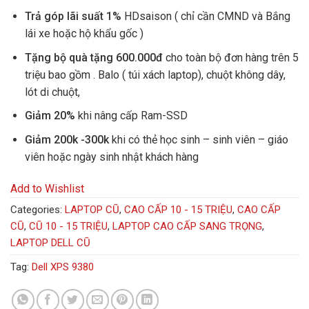
Trả góp lãi suất 1%
HDsaison ( chỉ cần CMND và Bắng
lái xe hoặc hộ khẩu gốc )
Tặng bộ quà tặng 600.000đ
cho toàn bộ đơn hàng trên 5
triệu bao gồm . Balo ( túi xách laptop), chuột không dây,
lót di chuột,
Giảm 20%
khi nâng cấp Ram-SSD
Giảm 200k -300k
khi có thẻ học sinh – sinh viên – giáo
viên hoặc ngày sinh nhật khách hàng
Add to Wishlist
Categories:
LAPTOP CŨ
,
CAO CẤP 10 - 15 TRIỆU
,
CAO CẤP
CŨ
,
CŨ 10 - 15 TRIỆU
,
LAPTOP CAO CẤP SANG TRỌNG
,
LAPTOP DELL CŨ
Tag:
Dell XPS 9380