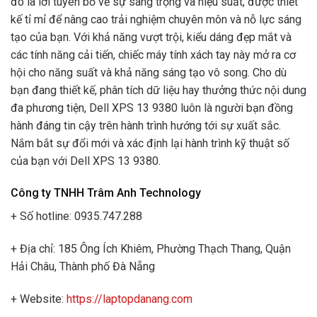
đó là lời tuyên bố về sự sang trọng và hiệu suất, được thiết
kế tỉ mỉ để nâng cao trải nghiệm chuyên môn và nỗ lực sáng
tạo của bạn. Với khả năng vượt trội, kiểu dáng đẹp mắt và
các tính năng cải tiến, chiếc máy tính xách tay này mở ra cơ
hội cho năng suất và khả năng sáng tạo vô song. Cho dù
bạn đang thiết kế, phân tích dữ liệu hay thưởng thức nội dung
đa phương tiện, Dell XPS 13 9380 luôn là người bạn đồng
hành đáng tin cậy trên hành trình hướng tới sự xuất sắc.
Nắm bắt sự đổi mới và xác định lại hành trình kỹ thuật số
của bạn với Dell XPS 13 9380.
Công ty TNHH Trâm Anh Technology
+ Số hotline: 0935.747.288
+ Địa chỉ: 185 Ông Ích Khiêm, Phường Thạch Thang, Quận
Hải Châu, Thành phố Đà Nẵng
+ Website:
https://laptopdanang.com