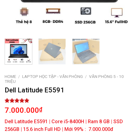
HOME
/
LAPTOP HỌC TẬP - VĂN PHÒNG
/
VĂN PHÒNG 5 - 10
TRIỆU
Dell Latitude E5591
Rated
1
5.00
7.000.000
₫
out of 5
based on
Dell Latitude E5591 | Core i5-8400H | Ram 8 GB | SSD
customer
rating
256GB | 15.6 inch Full HD | Mới 99% : 7.000.000đ