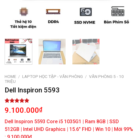
HOME
/
LAPTOP HỌC TẬP - VĂN PHÒNG
/
VĂN PHÒNG 5 - 10
TRIỆU
Dell Inspiron 5593
Rated
1
5.00
9.100.000
₫
out of 5
based on
Dell Inspiron 5593 Core i5 1035G1 | Ram 8GB | SSD
customer
rating
512GB | Intel UHD Graphics | 15.6″ FHD | Win 10 | Mới 99%
: 9.100.000đ