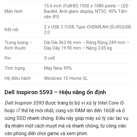
15.6 inch (FullHD) 1920 x 1080 pixels – LED
Màn hình
Backlit, Anti-glare display, NTSC: 45% Tấm
nền IPS
2 x USB 3.1USB Type-CHDMILAN (RJ45)USB
Kết nối
2.0
Trọng lượng –
Dài Dài 363.96 mm – Rộng Rộng 249 mm –
Kích thước
Dày Dày 19.90 mm – Nặng 2.05 kg
Pin
3-cell
Tình trạng
Máy New 99%
Hệ điều hành
Windows 10 Home SL
Dell Inspiron 5593 – Hiệu năng ổn định
Dell Inspiron 5593
được trang bị bộ vi xử lý Intel Core i5
hoặc i7 thế hệ mới nhất, cùng với RAM lên đến 16GB và ổ
cứng SSD nhanh chóng. Điều này giúp máy xử lý các tác vụ
đa nhiệm một cách mượt mà và nhanh chóng, từ công việc
văn phòng đến chơi game và xem phim.