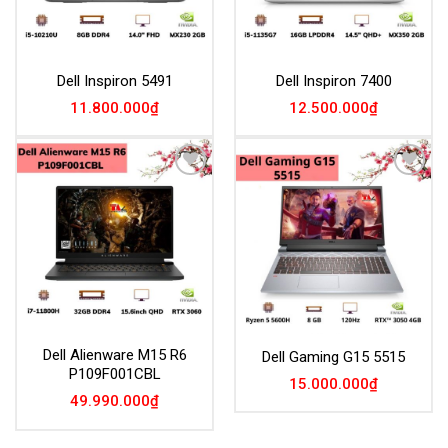
Dell Inspiron 5491
Dell Inspiron 7400
11.800.000
₫
12.500.000
₫
Add to
Add to
Wishlist
Wishlist
Dell Alienware M15 R6
Dell Gaming G15 5515
P109F001CBL
15.000.000
₫
49.990.000
₫