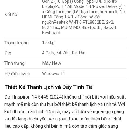
Gen 2 (10 Gbps) Cổng Type-C ® (Hỗ trợ
DisplayPort™ Alt Mode 1.4/Power Delivery) 1
x Cổng tai nghe (kết hợp tai nghe/micrô) 1 x
Kết nối
HDMI Cổng 1.4 1 x Cổng bộ đổi
nguồnRealtek Wi-Fi 6 RTL8852BE, 2×2,
802.11ax, MU-MIMO, Bluetooth , Backlit
Keyboard
Trọng lượng
1.54kg
Pin
4 Cells, 54-Wh , Pin liền
Tình trạng
Máy New
Hệ điều hành
Windows 11
Thiết Kế Thanh Lịch và Đầy Tinh Tế
Dell Inspiron 14 5445 (2024) không chỉ nổi bật với hiệu suất
mạnh mẽ mà còn thu hút bởi thiết kế thanh lịch và tinh tế. Với
kích thước màn hình 14 inch, máy sở hữu vẻ ngoài gọn gàng
và dễ dàng di chuyển. Vỏ ngoài được hoàn thiện bằng chất
liệu cao cấp, không chỉ bền bỉ mà còn tạo cảm giác sang