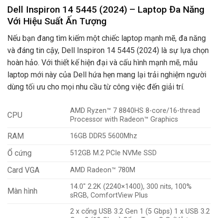
Dell Inspiron 14 5445 (2024) – Laptop Đa Năng
Với Hiệu Suất Ấn Tượng
Nếu bạn đang tìm kiếm một chiếc laptop mạnh mẽ, đa năng
và đáng tin cậy, Dell Inspiron 14 5445 (2024) là sự lựa chọn
hoàn hảo. Với thiết kế hiện đại và cấu hình mạnh mẽ, mẫu
laptop mới này của Dell hứa hẹn mang lại trải nghiệm người
dùng tối ưu cho mọi nhu cầu từ công việc đến giải trí.
AMD Ryzen™ 7 8840HS 8-core/16-thread
CPU
Processor with Radeon™ Graphics
RAM
16GB DDR5 5600Mhz
Ổ cứng
512GB M.2 PCIe NVMe SSD
Card VGA
AMD Radeon™ 780M
14.0″ 2.2K (2240×1400), 300 nits, 100%
Màn hình
sRGB, ComfortView Plus
2 x cổng USB 3.2 Gen 1 (5 Gbps) 1 x USB 3.2