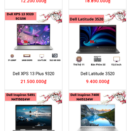
12.200.000
₫
18.890.000
₫
Add to
Add to
Wishlist
Wishlist
Dell XPS 13 Plus 9320
Dell Latitude 3520
21.500.000
₫
9.400.000
₫
Add to
Add to
Wishlist
Wishlist