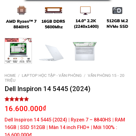
HOME
/
LAPTOP HỌC TẬP - VĂN PHÒNG
/
VĂN PHÒNG 15 - 20
TRIỆU
Dell Inspiron 14 5445 (2024)
Rated
1
5.00
16.600.000
₫
out of 5
based on
Dell Inspiron 14 5445 (2024) | Ryzen 7 – 8840HS | RAM
customer
rating
16GB | SSD 512GB | Màn 14 inch FHD+ | Mới 100% :
16.600.000đ