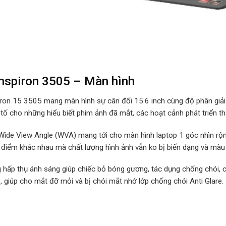
Inspiron 3505 – Màn hình
iron 15 3505 mang màn hình sự cân đối 15.6 inch cùng độ phân giải F
 tố cho những hiểu biết phim ảnh đã mắt, các hoạt cảnh phát triển t
 Wide View Angle (WVA) mang tới cho màn hình laptop 1 góc nhìn rộn
 điểm khác nhau mà chất lượng hình ảnh vẫn ko bị biến dạng và màu s
 hấp thụ ánh sáng giúp chiếc bỏ bóng gương, tác dụng chống chói,
, giúp cho mắt đỡ mỏi và bị chói mắt nhớ lớp chống chói Anti Glare.