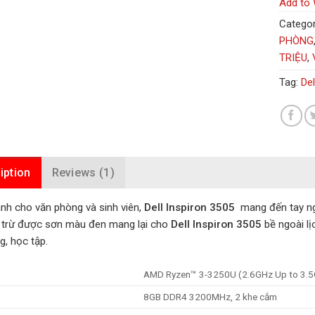
Add to 
Categor
PHÒNG
TRIỆU
,
Tag:
Del
iption
Reviews (1)
ành cho văn phòng và sinh viên,
Dell Inspiron 3505
mang đến tay ngư
 trừ được sơn màu đen mang lại cho
Dell Inspiron 3505
bề ngoài l
g, học tập.
AMD Ryzen™ 3-3250U (2.6GHz Up to 3.5
8GB DDR4 3200MHz, 2 khe cắm