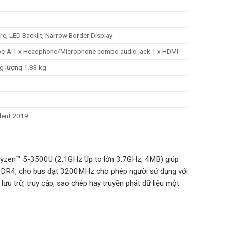
re, LED Backlit, Narrow Border Display
ype-A 1 x Headphone/Microphone combo audio jack 1 x HDMI
ng lượng 1.83 kg
dent 2019
Ryzen™ 5-3500U (2.1GHz Up to lớn 3.7GHz, 4MB) giúp
DDR4, cho bus đạt 3200MHz cho phép người sử dụng với
ưu trữ, truy cập, sao chép hay truyền phát dữ liệu một