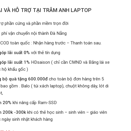
I VÀ HỖ TRỢ TẠI TRÂM ANH LAPTOP
rợ phần cứng và phần mềm trọn đời
 phí vận chuyển nội thành Đà Nẵng
 COD toàn quốc : Nhận hàng trước – Thanh toán sau.
góp lãi suất 0%
với thẻ tín dụng
góp lãi suất 1%
HDsaison ( chỉ cần CMND và Bắng lái xe
 hộ khẩu gốc )
g bộ quà tặng 600.000đ
cho toàn bộ đơn hàng trên 5
u bao gồm . Balo ( túi xách laptop), chuột không dây, lót di
t,
m 20%
khi nâng cấp Ram-SSD
m 200k -300k
khi có thẻ học sinh – sinh viên – giáo viên
 ngày sinh nhật khách hàng