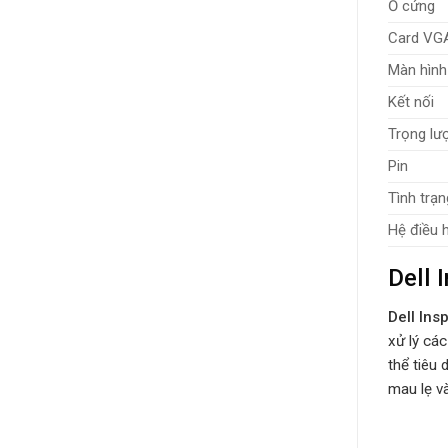
Ổ cứng
Card VG
Màn hình
Kết nối
Trọng lư
Pin
Tình trạn
Hệ điều 
Dell 
Dell Ins
xử lý cá
thể tiêu
mau lẹ v