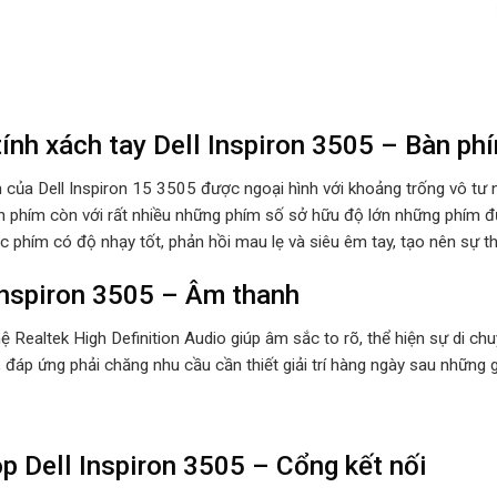
ính xách tay Dell Inspiron 3505 – Bàn ph
 của Dell Inspiron 15 3505 được ngoại hình với khoảng trống vô tư n
n phím còn với rất nhiều những phím số sở hữu độ lớn những phím đượ
 phím có độ nhạy tốt, phản hồi mau lẹ và siêu êm tay, tạo nên sự tho
Inspiron 3505 – Âm thanh
 Realtek High Definition Audio giúp âm sắc to rõ, thể hiện sự di ch
 đáp ứng phải chăng nhu cầu cần thiết giải trí hàng ngày sau những g
p Dell Inspiron 3505 –
Cổng kết nối