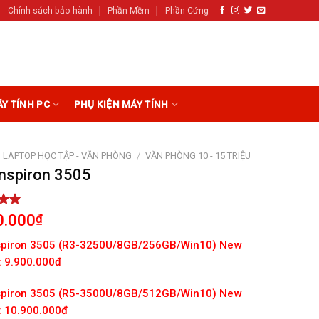
Chính sách bảo hành
Phần Mềm
Phần Cứng
ÁY TÍNH PC
PHỤ KIỆN MÁY TÍNH
LAPTOP HỌC TẬP - VĂN PHÒNG
/
VĂN PHÒNG 10 - 15 TRIỆU
Inspiron 3505
5.00
0.000
₫
5
on
nspiron 3505 (R3-3250U/8GB/256GB/Win10) New
r
: 9.900.000đ
nspiron 3505 (R5-3500U/8GB/512GB/Win10) New
 : 10.900.000đ