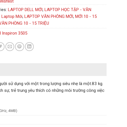
Wishlist
ies:
LAPTOP DELL MỚI
,
LAPTOP HỌC TẬP - VĂN
,
Laptop Mới
,
LAPTOP VĂN PHÒNG MỚI
,
MỚI 10 - 15
VĂN PHÒNG 10 - 15 TRIỆU
l Inspiron 3505
ời sử dụng với một trong lượng siêu nhẹ là một.83 kg.
ịch sự, trẻ trung yêu thích có những môi trường công việc
GHz, 4MB)