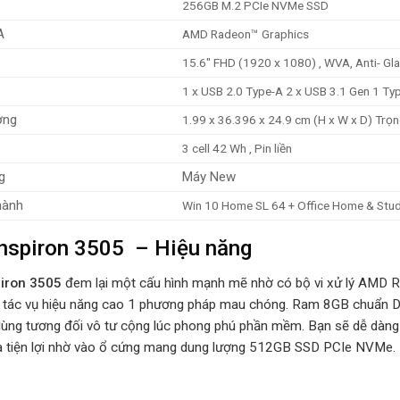
256GB M.2 PCIe NVMe SSD
A
AMD Radeon™ Graphics
15.6″ FHD (1920 x 1080) , WVA, Anti- Gla
1 x USB 2.0 Type-A 2 x USB 3.1 Gen 1 T
ợng
1.99 x 36.396 x 24.9 cm (H x W x D) Trọ
3 cell 42 Wh , Pin liền
g
Máy New
hành
Win 10 Home SL 64 + Office Home & Stu
Inspiron 3505 – Hiệu năng
piron 3505
đem lại một cấu hình mạnh mẽ nhờ có bộ vi xử lý AMD 
c tác vụ hiệu năng cao 1 phương pháp mau chóng. Ram 8GB chuẩn 
 dùng tương đối vô tư cộng lúc phong phú phần mềm. Bạn sẽ dễ dàng l
à tiện lợi nhờ vào ổ cứng mang dung lượng 512GB SSD PCIe NVMe.