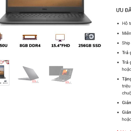
ƯU ĐÃ
Hỗ t
Miễn
Ship
Trả 
Trả 
hoặc
Tặn
triệ
chuộ
Giả
Giả
hoặc