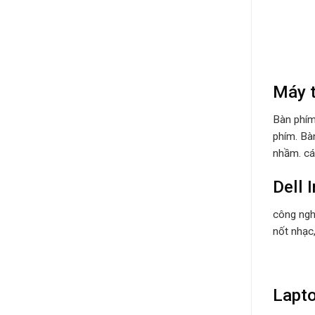
Máy t
Bàn phím
phím. Bà
nhầm. các
Dell 
công nghệ
nốt nhạc,
Lapto