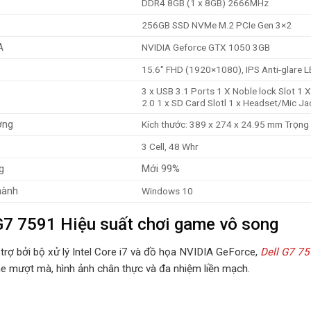
DDR4 8GB (1 x 8GB) 2666MHz
256GB SSD NVMe M.2 PCIe Gen 3×2
A
NVIDIA Geforce GTX 1050 3GB
15.6″ FHD (1920×1080), IPS Anti-glare L
3 x USB 3.1 Ports 1 X Noble lock Slot 1
2.0 1 x SD Card Slotl 1 x Headset/Mic Ja
ợng
Kích thước: 389 x 274 x 24.95 mm Trọng 
3 Cell, 48 Whr
g
Mới 99%
hành
Windows 10
G7 7591 Hiệu suất chơi game vô song
trợ bởi bộ xử lý Intel Core i7 và đồ họa NVIDIA GeForce,
Dell G7 7
e mượt mà, hình ảnh chân thực và đa nhiệm liền mạch.