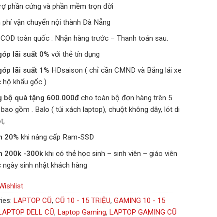
rợ phần cứng và phần mềm trọn đời
 phí vận chuyển nội thành Đà Nẵng
 COD toàn quốc : Nhận hàng trước – Thanh toán sau.
góp lãi suất 0%
với thẻ tín dụng
góp lãi suất 1%
HDsaison ( chỉ cần CMND và Bắng lái xe
 hộ khẩu gốc )
g bộ quà tặng 600.000đ
cho toàn bộ đơn hàng trên 5
u bao gồm . Balo ( túi xách laptop), chuột không dây, lót di
t,
m 20%
khi nâng cấp Ram-SSD
m 200k -300k
khi có thẻ học sinh – sinh viên – giáo viên
 ngày sinh nhật khách hàng
Wishlist
ies:
LAPTOP CŨ
,
CŨ 10 - 15 TRIỆU
,
GAMING 10 - 15
LAPTOP DELL CŨ
,
Laptop Gaming
,
LAPTOP GAMING CŨ