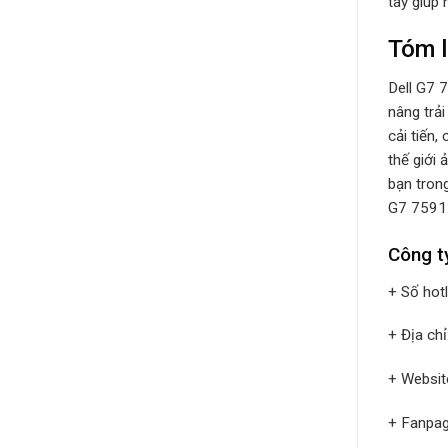
tay giúp 
Tóm l
Dell G7 
nâng trải
cải tiến
thế giới 
bạn trong
G7 7591
Công t
+ Số hot
+ Địa ch
+ Websit
+ Fanpa