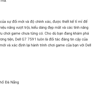
t mà.
ủa sự đổi mới và độ chính xác, được thiết kế tỉ mỉ để
hiệu năng vượt trội, kiểu dáng đẹp mắt và các tính năng
 lưu chơi game chưa từng có. Cho dù bạn đang khám phá
ương tiện, Dell G7 7591 luôn là đối tác đáng tin cậy của
ới và xác định lại hành trình chơi game của bạn với Dell
phố Đà Nẵng