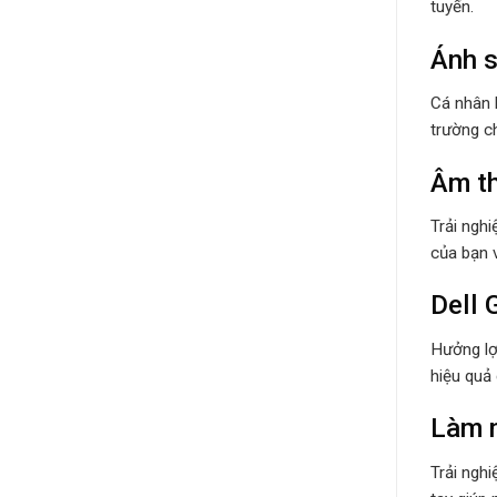
tuyến.
Ánh s
Cá nhân 
trường c
Âm th
Trải ngh
của bạn v
Dell 
Hưởng lợi
hiệu quả
Làm 
Trải ngh