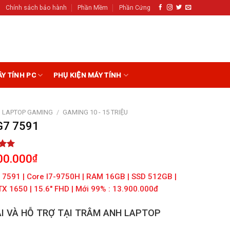
Chính sách bảo hành
Phần Mềm
Phần Cứng
ÁY TÍNH PC
PHỤ KIỆN MÁY TÍNH
LAPTOP GAMING
/
GAMING 10 - 15 TRIỆU
 G7 7591
5.00
00.000
₫
5
on
7 7591 | Core I7-9750H | RAM 16GB | SSD 512GB |
r
X 1650 | 15.6″ FHD | Mới 99% : 13.900.000đ
I VÀ HỖ TRỢ TẠI TRÂM ANH LAPTOP