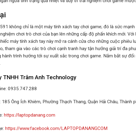
ngăn ngừa tình trạng quá nhiệt và duy trì trải nghiệm chơi game mượ
ại
7591 không chỉ là một máy tính xách tay chơi game; đó là sức mạnh c
 nghiệm chơi trò chơi của bạn lên những cấp độ phấn khích mới. Với 
, chiếc máy tính xách tay này mở ra cánh cửa cho những cuộc phiêu
ảo, tham gia vào các trò chơi cạnh tranh hay tận hưởng giải trí đa ph
 hành trình hướng tới sự xuất sắc trong chơi game. Nắm bắt sự đổi m
.
y TNHH Trâm Anh Technology
line: 0935.747.288
ỉ: 185 Ông Ích Khiêm, Phường Thạch Thang, Quận Hải Châu, Thành 
e:
https://laptopdanang.com
ge:
https://www.facebook.com/LAPTOPDANANGCOM