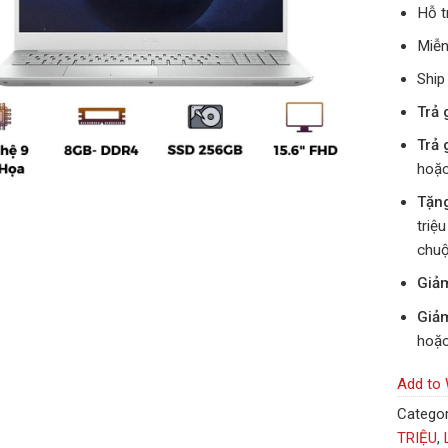
Hỗ t
Miễn
Ship
Trả 
Trả 
hoặc
Tặn
triệ
chuộ
Giả
Giả
hoặc
Add to 
Categor
TRIỆU
,